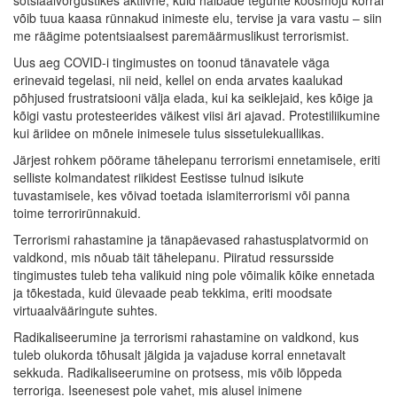
võib tuua kaasa rünnakud inimeste elu, tervise ja vara vastu – siin
me räägime potentsiaalsest paremäärmuslikust terrorismist.
Uus aeg COVID-i tingimustes on toonud tänavatele väga
erinevaid tegelasi, nii neid, kellel on enda arvates kaalukad
põhjused frustratsiooni välja elada, kui ka seiklejaid, kes kõige ja
kõigi vastu protesteerides väikest viisi äri ajavad. Protestiliikumine
kui äriidee on mõnele inimesele tulus sissetulekuallikas.
Järjest rohkem pöörame tähelepanu terrorismi ennetamisele, eriti
selliste kolmandatest riikidest Eestisse tulnud isikute
tuvastamisele, kes võivad toetada islamiterrorismi või panna
toime terrorirünnakuid.
Terrorismi rahastamine ja tänapäevased rahastusplatvormid on
valdkond, mis nõuab täit tähelepanu. Piiratud ressursside
tingimustes tuleb teha valikuid ning pole võimalik kõike ennetada
ja tõkestada, kuid ülevaade peab tekkima, eriti moodsate
virtuaalvääringute suhtes.
Radikaliseerumine ja terrorismi rahastamine on valdkond, kus
tuleb olukorda tõhusalt jälgida ja vajaduse korral ennetavalt
sekkuda. Radikaliseerumine on protsess, mis võib lõppeda
terroriga. Iseenesest pole vahet, mis alusel inimene