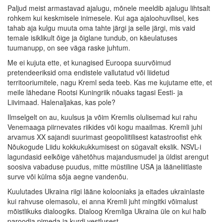
Paljud meist armastavad ajalugu, mõnele meeldib ajalugu lihtsalt
rohkem kui keskmisele inimesele. Kui aga ajaloohuvilisel, kes
tahab aja kulgu muuta oma tahte järgi ja selle järgi, mis vaid
temale isiklikult õige ja õiglane tundub, on käeulatuses
tuumanupp, on see väga raske juhtum.
Me ei kujuta ette, et kunagised Euroopa suurvõimud
pretendeeriksid oma endistele vallutatud või liidetud
territooriumitele, nagu Kreml seda teeb. Kas me kujutame ette, et
meile lähedane Rootsi Kuningriik nõuaks tagasi Eesti- ja
Liivimaad. Halenaljakas, kas pole?
Ilmselgelt on au, kuulsus ja võim Kremlis olulisemad kui rahu
Venemaaga piirnevates riikides või kogu maailmas. Kremli juhi
arvamus XX sajandi suurimast geopoliitilisest katastroofist ehk
Nõukogude Liidu kokkukukkumisest on sügavalt ekslik. NSVL-i
lagundasid eelkõige vähetõhus majandusmudel ja üldist arengut
soosiva vabaduse puudus, mitte müstiline USA ja lääneliitlaste
surve või külma sõja aegne vandenõu.
Kuulutades Ukraina riigi lääne kolooniaks ja eitades ukrainlaste
kui rahvuse olemasolu, ei anna Kremli juht mingitki võimalust
mõistlikuks dialoogiks. Dialoog Kremliga Ukraina üle on kui halb
paroodia pimeda ja kurdi vestlusest.