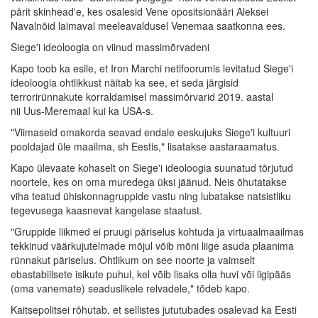
pärit skinhead'e, kes osalesid Vene opositsionääri Aleksei
Navalnõid laimaval meeleavaldusel Venemaa saatkonna ees.
Siege'i ideoloogia on viinud massimõrvadeni
Kapo toob ka esile, et Iron Marchi netifoorumis levitatud Siege'i
ideoloogia ohtlikkust näitab ka see, et seda järgisid
terrorirünnakute korraldamisel massimõrvarid 2019. aastal
nii Uus-Meremaal kui ka USA-s.
"Viimaseid omakorda seavad endale eeskujuks Siege'i kultuuri
pooldajad üle maailma, sh Eestis," lisatakse aastaraamatus.
Kapo ülevaate kohaselt on Siege'i ideoloogia suunatud tõrjutud
noortele, kes on oma muredega üksi jäänud. Neis õhutatakse
viha teatud ühiskonnagruppide vastu ning lubatakse natsistliku
tegevusega kaasnevat kangelase staatust.
"Gruppide liikmed ei pruugi päriselus kohtuda ja virtuaalmaailmas
tekkinud väärkujutelmade mõjul võib mõni liige asuda plaanima
rünnakut päriselus. Ohtlikum on see noorte ja vaimselt
ebastabiilsete isikute puhul, kel võib lisaks olla huvi või ligipääs
(oma vanemate) seaduslikele relvadele," tõdeb kapo.
Kaitsepolitsei rõhutab, et sellistes jututubades osalevad ka Eesti