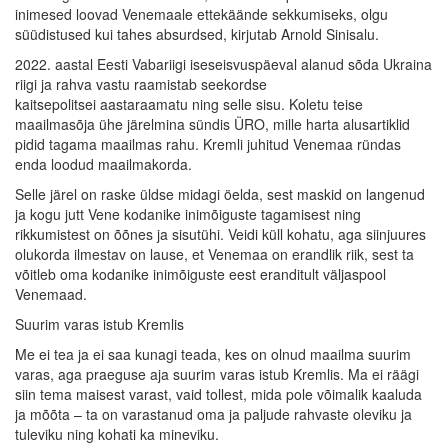
inimesed loovad Venemaale ettekäände sekkumiseks, olgu
süüdistused kui tahes absurdsed, kirjutab Arnold Sinisalu.
2022. aastal Eesti Vabariigi iseseisvuspäeval alanud sõda Ukraina
riigi ja rahva vastu raamistab seekordse
kaitsepolitsei aastaraamatu ning selle sisu. Koletu teise
maailmasõja ühe järelmina sündis ÜRO, mille harta alusartiklid
pidid tagama maailmas rahu. Kremli juhitud Venemaa ründas
enda loodud maailmakorda.
Selle järel on raske üldse midagi öelda, sest maskid on langenud
ja kogu jutt Vene kodanike inimõiguste tagamisest ning
rikkumistest on õõnes ja sisutühi. Veidi küll kohatu, aga siinjuures
olukorda ilmestav on lause, et Venemaa on erandlik riik, sest ta
võitleb oma kodanike inimõiguste eest eranditult väljaspool
Venemaad.
Suurim varas istub Kremlis
Me ei tea ja ei saa kunagi teada, kes on olnud maailma suurim
varas, aga praeguse aja suurim varas istub Kremlis. Ma ei räägi
siin tema maisest varast, vaid tollest, mida pole võimalik kaaluda
ja mõõta – ta on varastanud oma ja paljude rahvaste oleviku ja
tuleviku ning kohati ka mineviku.