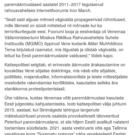
paremäärmuslased aastatel 2011–2017 tegutsenud
rahvusvahelises internetifoorumis Iron March.
"Sealt said alguse mitmed vägivalda propageerivad rühmitused,
mille liikmeid on süüdi mõistetud nii mõrvade kui ka
terrorikuritegude eest. Foorumi looja ja eestvedaja oli Venemaa
Välisministeeriumi Moskva Riiklikus Rahvusvaheliste Suhete
Instituudis (MGIMO) õppinud Vene kodanik Ališer Muhhitdinov.
Tema kirjutatud raamatut, mis õigustab ja ülistab vägivalda, on
leitud ka Eesti paremäärmuslaste valdusest," tõdeb kapo.
Kaitsepolitsei selgitab, et erinevate äärmuste ärakasutamine on
kooskõlas Vene sõjalise doktriiniga, mis näeb ette sõjaliste,
poliitiliste, majanduslike, informatsiooniliste ja teiste mittesõjaliste
meetodeite rakendamise konfliktides, kasutades selleks ära
elanikkonna protestipotentsiaali.
Ühe näitena, kuidas Venemaa võib paremäärmuslasi kasutada
Eesti julgeoleku kahjustamiseks, toob kaitsepolitsei välja juhtumi
2015. aastast, kui Sinimägede lahingus langenute
mälestusüritusel proovis osaleda provokatiivselt tätoveeritud
Peterburi paremäärmuslane, et siis hiljem Eestit avalikult natsismi
toetamises süüdistada. 2021. aasta veebruaris võis aga Tallinna
vanalinnas koos "Surematu polguga" näha venekeelseid Eestist