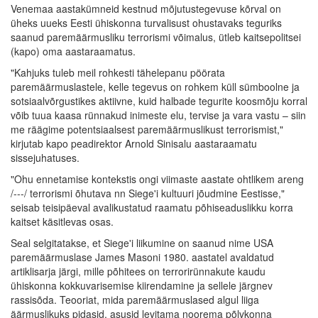
Venemaa aastakümneid kestnud mõjutustegevuse kõrval on
üheks uueks Eesti ühiskonna turvalisust ohustavaks teguriks
saanud paremäärmusliku terrorismi võimalus, ütleb kaitsepolitsei
(kapo) oma aastaraamatus.
"Kahjuks tuleb meil rohkesti tähelepanu pöörata
paremäärmuslastele, kelle tegevus on rohkem küll sümboolne ja
sotsiaalvõrgustikes aktiivne, kuid halbade tegurite koosmõju korral
võib tuua kaasa rünnakud inimeste elu, tervise ja vara vastu – siin
me räägime potentsiaalsest paremäärmuslikust terrorismist,"
kirjutab kapo peadirektor Arnold Sinisalu aastaraamatu
sissejuhatuses.
"Ohu ennetamise kontekstis ongi viimaste aastate ohtlikem areng
/---/ terrorismi õhutava nn Siege'i kultuuri jõudmine Eestisse,"
seisab teisipäeval avalikustatud raamatu põhiseaduslikku korra
kaitset käsitlevas osas.
Seal selgitatakse, et Siege'i liikumine on saanud nime USA
paremäärmuslase James Masoni 1980. aastatel avaldatud
artiklisarja järgi, mille põhitees on terrorirünnakute kaudu
ühiskonna kokkuvarisemise kiirendamine ja sellele järgnev
rassisõda. Teooriat, mida paremäärmuslased algul liiga
äärmuslikuks pidasid, asusid levitama noorema põlvkonna