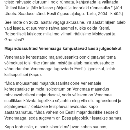
teiste rahvaste eluruumi, neid rünnata, kahjustada ja vallutada.
Ühtlasi ikka ja jälle leitakse põhjusi ja teooriaid rünnakuiks." (Jüri
Uluots. Seaduse sünd. Eesti õiguse ajalugu. Tartu, 2004, lk 402.)
See mõte on 2022. aastal vägagi aktuaalne. 78 aastat hiljem tuleb
vaid lisada, et suurvene rahva asemel tuleks öelda Kreml.
Retooriliselt küsides: millal me viimati rääkisime Moldovast ja
Gruusiast?
Majandussuhted Venemaaga kahjustavad Eesti julgeolekut
Venemaale kehtestatud majandussanktsioonid piiravad tema
võimekust teisi riike rünnata, mistõttu aitab majandussuhete
vähendamine Venemaaga tugevdada Eesti julgeolekut, leiab
kaitsepolitsei (kapo).
"Mida mõjusamaid majandussanktsioone Venemaale
kehtestatakse ja mida isoleeritum on Venemaa majandus
rahvusvahelisest majandusest, seda väiksem on Venemaa
suutlikkus külvata tegelikku sõjaohtu ning viia ellu agressiooni ja
sõjategevust," öeldakse teisipäeval avaldatud kapo
aastaraamatus. "Mida vähem on Eestil majanduslikke seoseid
Venemaaga, seda tugevam on Eesti julgeolek," lisatakse samas.
Kapo toob esile, et sanktsioonid mõjuvad kahes suunas,