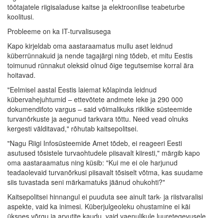
töötajatele riigisaladuse kaitse ja elektroonilise teabeturbe
koolitusi.
Probleeme on ka IT-turvalisusega
Kapo kirjeldab oma aastaraamatus mullu aset leidnud
küberrünnakuid ja nende tagajärgi ning tõdeb, et mitu Eestis
toimunud rünnakut oleksid olnud õige tegutsemise korral ära
hoitavad.
"Eelmisel aastal Eestis laiemat kõlapinda leidnud
kübervahejuhtumid – ettevõtete andmete leke ja 290 000
dokumendifoto vargus – said võimalikuks riiklike süsteemide
turvanõrkuste ja aegunud tarkvara tõttu. Need vead olnuks
kergesti välditavad," rõhutab kaitsepolitsei.
"Nagu Riigi Infosüsteemide Amet tõdeb, ei reageeri Eesti
asutused tõsistele turvaohtudele piisavalt kiiresti," märgib kapo
oma aastaraamatus ning küsib: "Kui me ei ole harjunud
teadaolevaid turvanõrkusi piisavalt tõsiselt võtma, kas suudame
siis tuvastada seni märkamatuks jäänud ohukohti?"
Kaitsepolitsei hinnangul ei puuduta see ainult tark- ja riistvaralisi
aspekte, vaid ka inimesi. Küberjulgeoleku ohustamine ei käi
üksnes võrgu ja arvutite kaudu, vaid vaenulikule luuretegevusele