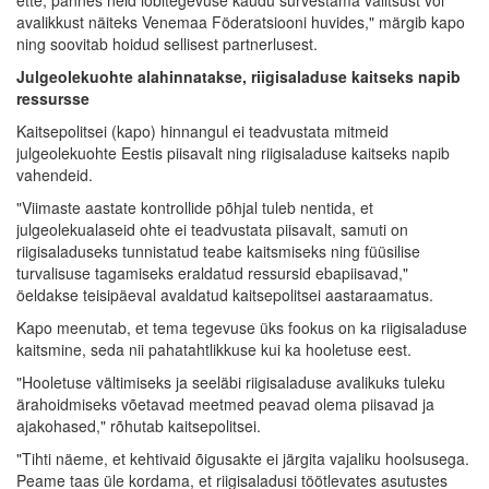
avalikkust näiteks Venemaa Föderatsiooni huvides," märgib kapo
ning soovitab hoidud sellisest partnerlusest.
Julgeolekuohte alahinnatakse, riigisaladuse kaitseks napib
ressursse
Kaitsepolitsei (kapo) hinnangul ei teadvustata mitmeid
julgeolekuohte Eestis piisavalt ning riigisaladuse kaitseks napib
vahendeid.
"Viimaste aastate kontrollide põhjal tuleb nentida, et
julgeolekualaseid ohte ei teadvustata piisavalt, samuti on
riigisaladuseks tunnistatud teabe kaitsmiseks ning füüsilise
turvalisuse tagamiseks eraldatud ressursid ebapiisavad,"
öeldakse teisipäeval avaldatud kaitsepolitsei aastaraamatus.
Kapo meenutab, et tema tegevuse üks fookus on ka riigisaladuse
kaitsmine, seda nii pahatahtlikkuse kui ka hooletuse eest.
"Hooletuse vältimiseks ja seeläbi riigisaladuse avalikuks tuleku
ärahoidmiseks võetavad meetmed peavad olema piisavad ja
ajakohased," rõhutab kaitsepolitsei.
"Tihti näeme, et kehtivaid õigusakte ei järgita vajaliku hoolsusega.
Peame taas üle kordama, et riigisaladusi töötlevates asutustes