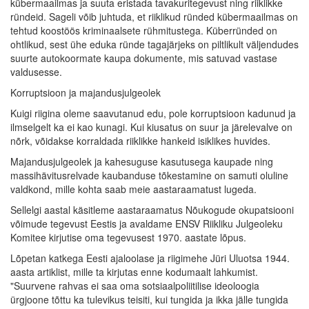
kübermaailmas ja suuta eristada tavakuritegevust ning riiklikke
ründeid. Sageli võib juhtuda, et riiklikud ründed kübermaailmas on
tehtud koostöös kriminaalsete rühmitustega. Küberründed on
ohtlikud, sest ühe eduka ründe tagajärjeks on piltlikult väljendudes
suurte autokoormate kaupa dokumente, mis satuvad vastase
valdusesse.
Korruptsioon ja majandusjulgeolek
Kuigi riigina oleme saavutanud edu, pole korruptsioon kadunud ja
ilmselgelt ka ei kao kunagi. Kui kiusatus on suur ja järelevalve on
nõrk, võidakse korraldada riiklikke hankeid isiklikes huvides.
Majandusjulgeolek ja kahesuguse kasutusega kaupade ning
massihävitusrelvade kaubanduse tõkestamine on samuti oluline
valdkond, mille kohta saab meie aastaraamatust lugeda.
Sellelgi aastal käsitleme aastaraamatus Nõukogude okupatsiooni
võimude tegevust Eestis ja avaldame ENSV Riikliku Julgeoleku
Komitee kirjutise oma tegevusest 1970. aastate lõpus.
Lõpetan katkega Eesti ajaloolase ja riigimehe Jüri Uluotsa 1944.
aasta artiklist, mille ta kirjutas enne kodumaalt lahkumist.
"Suurvene rahvas ei saa oma sotsiaalpoliitilise ideoloogia
ürgjoone tõttu ka tulevikus teisiti, kui tungida ja ikka jälle tungida