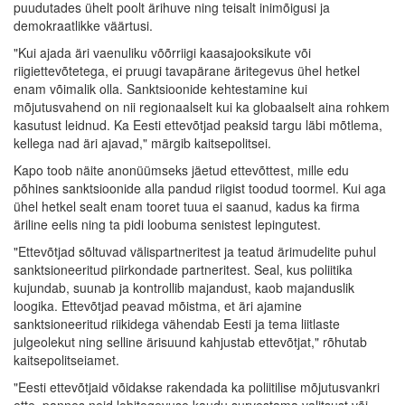
puudutades ühelt poolt ärihuve ning teisalt inimõigusi ja
demokraatlikke väärtusi.
"Kui ajada äri vaenuliku võõrriigi kaasajooksikute või
riigiettevõtetega, ei pruugi tavapärane äritegevus ühel hetkel
enam võimalik olla. Sanktsioonide kehtestamine kui
mõjutusvahend on nii regionaalselt kui ka globaalselt aina rohkem
kasutust leidnud. Ka Eesti ettevõtjad peaksid targu läbi mõtlema,
kellega nad äri ajavad," märgib kaitsepolitsei.
Kapo toob näite anonüümseks jäetud ettevõttest, mille edu
põhines sanktsioonide alla pandud riigist toodud toormel. Kui aga
ühel hetkel sealt enam tooret tuua ei saanud, kadus ka firma
äriline eelis ning ta pidi loobuma senistest lepingutest.
"Ettevõtjad sõltuvad välispartneritest ja teatud ärimudelite puhul
sanktsioneeritud piirkondade partneritest. Seal, kus poliitika
kujundab, suunab ja kontrollib majandust, kaob majanduslik
loogika. Ettevõtjad peavad mõistma, et äri ajamine
sanktsioneeritud riikidega vähendab Eesti ja tema liitlaste
julgeolekut ning selline ärisuund kahjustab ettevõtjat," rõhutab
kaitsepolitseiamet.
"Eesti ettevõtjaid võidakse rakendada ka poliitilise mõjutusvankri
ette, pannes neid lobitegevuse kaudu survestama valitsust või