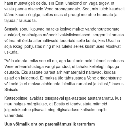
hästi mustvalgelt öelda, siis Eesti ühiskond on väga tugev, et
vastu panna otsesele Vene propagandale. See, mis tuleb kaudselt
lääne kaudu ringiga, selles osas ei pruugi me ohte hoomata ja
tajuda;" lausus ta.
Sinisalu sõnul kipuvad näiteks kõikvõimalike vandenõuteooriate
austajad, sealhulgas mõnedki vaktsiinivastased, kergemini omaks
võtma nii-öelda alternatiivseid teooriaid selle kohta, kes Ukraina
sõja ikkagi põhjustas ning miks tuleks selles küsimuses Moskvat
uskuda.
"Võib aimata, miks see nii on, aga kuni pole neid inimesi seotuses
Vene eriteenistustega vangi pandud, ei tahaks kellelegi näpuga
osutada. Eks aastate pärast arhiivimaterjalid näitavad, kuidas
asjad on kulgenud. Ei maksa üle tähtsustada Vene eriteenistuste
võimeid ja ei maksa alahinnata inimliku rumalust ja lollust," lausus
Sinisalu.
Kaitsepolitsei avaldas teisipäeval iga-aastase aastaraamatu, kus
muu hulgas märgitakse, et Eestis ei teadvustata mitmeid
julgeolekuohte piisavalt ning riigisaladuse kaitseks napib
vahendeid.
Uus võimalik oht on paremäärmuslik terrorism