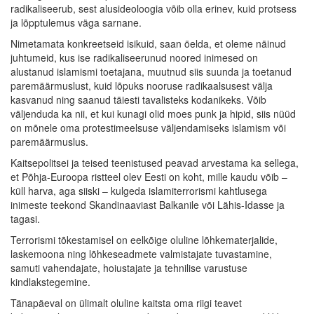
radikaliseerub, sest alusideoloogia võib olla erinev, kuid protsess
ja lõpptulemus väga sarnane.
Nimetamata konkreetseid isikuid, saan öelda, et oleme näinud
juhtumeid, kus ise radikaliseerunud noored inimesed on
alustanud islamismi toetajana, muutnud siis suunda ja toetanud
paremäärmuslust, kuid lõpuks nooruse radikaalsusest välja
kasvanud ning saanud täiesti tavalisteks kodanikeks. Võib
väljenduda ka nii, et kui kunagi olid moes punk ja hipid, siis nüüd
on mõnele oma protestimeelsuse väljendamiseks islamism või
paremäärmuslus.
Kaitsepolitsei ja teised teenistused peavad arvestama ka sellega,
et Põhja-Euroopa ristteel olev Eesti on koht, mille kaudu võib –
küll harva, aga siiski – kulgeda islamiterrorismi kahtlusega
inimeste teekond Skandinaaviast Balkanile või Lähis-Idasse ja
tagasi.
Terrorismi tõkestamisel on eelkõige oluline lõhkematerjalide,
laskemoona ning lõhkeseadmete valmistajate tuvastamine,
samuti vahendajate, hoiustajate ja tehnilise varustuse
kindlakstegemine.
Tänapäeval on ülimalt oluline kaitsta oma riigi teavet