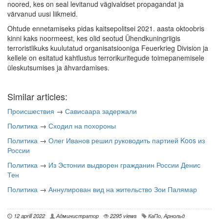
noored, kes on seal levitanud vägivaldset propagandat ja
värvanud uusi liikmeid.
Ohtude ennetamiseks pidas kaitsepolitsei 2021. aasta oktoobris
kinni kaks noormeest, kes olid seotud Ühendkuningriigis
terroristlikuks kuulutatud organisatsiooniga Feuerkrieg Division ja
kellele on esitatud kahtlustus terrorikuritegude toimepanemisele
üleskutsumises ja ähvardamises.
Similar articles:
Происшествия
→
Сависаара задержали
Политика
→
Сходил на похороны
Политика
→
Олег Иванов решил руководить партией Koos из
России
Политика
→
Из Эстонии выдворен гражданин России Денис
Тен
Политика
→
Аннулирован вид на жительство Зои Палямар
12 aprill 2022
Администратор
2295 views
КаПо
,
Арнольд