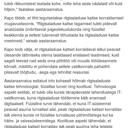
tuleb rikkumistest teatada kohe, mitte teha seda nädalaid või kuid
hiljem," lisatakse aastaraamatus.
Kapo tõdeb, et tihti tegutsetakse riigisaladuse kaitse korraldamisel
mugavustsoonis. "Riigisaladuse kaitse tagamisel tuleb pidevalt
analüüsida ümbritsevat julgeolekuolukorda ning füüsilist
keskkonda ja sellest tulenevalt tõhustada ka riigisaladuse kaitse
meetmeid," seisab aastaraamatus.
Kapo toob välja, et riigisaladuse kaitset korraldaval isikul peavad
ülesande täitmiseks olema laialdased erialased teadmised, kuid
sageli teevad nad seda oma põhitöö või muude tööülesannete
kõrvalt, mistõttu ei pühendata sellele valdkonnale pahatihti
piisavalt tööjõudu, -aega ega tehnilist ressurssi.
Aastaraamatus esitatud info kohaselt hõlmab riigisaladuste
kaitse tehnoloogiat, füüsilise turvet ning koolitust. Tehnoloogia
aspekt eeldab, et tuleb olla kursis tänapäevaste lahendustega IT-
valdkonnas, kuna riigisaladuse töötlemine käib enamasti
digitaalselt. Füüsiline turve tähendab, et kuna IT-süsteemid
peavad asuma turvalisel alal, peab riigisaladuse kaitset korraldav
isik olema kursis nii füüsilise turvalisuse põhimõtetega kui ka
häire- ja valvesüsteemidega. Koolituse aspekt tähendab, et
riigisaladuse kaitset korraldav isik peab suutma teha teistele