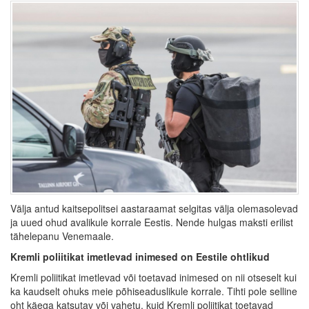
Välja antud kaitsepolitsei aastaraamat selgitas välja olemasolevad
ja uued ohud avalikule korrale Eestis. Nende hulgas maksti erilist
tähelepanu Venemaale.
Kremli poliitikat imetlevad inimesed on Eestile ohtlikud
Kremli poliitikat imetlevad või toetavad inimesed on nii otseselt kui
ka kaudselt ohuks meie põhiseaduslikule korrale. Tihti pole selline
oht käega katsutav või vahetu, kuid Kremli poliitikat toetavad