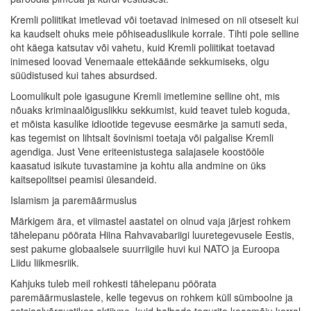
Kremli poliitikat imetlevad või toetavad inimesed on nii otseselt kui
ka kaudselt ohuks meie põhiseaduslikule korrale. Tihti pole selline
oht käega katsutav või vahetu, kuid Kremli poliitikat toetavad
inimesed loovad Venemaale ettekäände sekkumiseks, olgu
süüdistused kui tahes absurdsed.
Loomulikult pole igasugune Kremli imetlemine selline oht, mis
nõuaks kriminaalõiguslikku sekkumist, kuid teavet tuleb koguda,
et mõista kasulike idiootide tegevuse eesmärke ja samuti seda,
kas tegemist on lihtsalt šovinismi toetaja või palgalise Kremli
agendiga. Just Vene eriteenistustega salajasele koostööle
kaasatud isikute tuvastamine ja kohtu alla andmine on üks
kaitsepolitsei peamisi ülesandeid.
Islamism ja paremäärmuslus
Märkigem ära, et viimastel aastatel on olnud vaja järjest rohkem
tähelepanu pöörata Hiina Rahvavabariigi luuretegevusele Eestis,
sest pakume globaalsele suurriigile huvi kui NATO ja Euroopa
Liidu liikmesriik.
Kahjuks tuleb meil rohkesti tähelepanu pöörata
paremäärmuslastele, kelle tegevus on rohkem küll sümboolne ja
sotsiaalvõrgustikes aktiivne, kuid halbade tegurite koosmõju korral