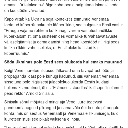
omaselt üritatakse n-ö õige koha peale paigutada inimesi, keda
on koostööle värvatud.
Kapo viitab ka Ukraina sõja kontekstis toimunud Venemaa
toetatud küberrünnakutele lääneriikide, sealhulgas ka Eesti vastu:
"Praegu vajame rohkem kui kunagi varem vastutustundlikku
küberkäitumist, oma süsteemides võimalike turvahaavatavuste
väljaselgitamist ja eemaldamist ning head koostööd nii riigi sees
kui ka riikide vahel selleks, et Eesti oleks kaitstud ka
küberruumis."
Sõda Ukrainas pole Eesti sees olukorda hullemaks muutnud
Kuigi Vene luureteenistused jätkavad oma tavapärast tööd ja
propaganda idast pole kuhugi kadunud, siis vähemalt Venemaa
sissetung pole riigisisest julgeolekuolukorda Eestis kuidagi
hullemaks muutnud, ütles "Esimeses stuudios" kaitsepolitseiameti
peadirektor Arnold Sinisalu.
Sinisalu sõnul mõjutasid mingi aja Vene luure tegevust
pandeemiaaegsed piirangud ja sama võib öelda uute piirangute
kohta, mis on seotus Venemaalt ja Venemaale liikumisega, kuid
luureteenistusi see pikalt vaiksena ei hoia.
"Luure ei oota kunagi asjade kulgemist, vaid püüab olla paindlik ja