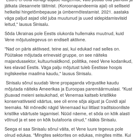
jätkata ülesannete täitmist. (Koroonapandeemia ajal) oli selliseid
hetkelisi hingetõmbepause ja ümbermõtestamist. 2021. aastaks
väga paljud asjad olid juba muutunud ja uued sidepidamisviisid
leitud," lausus Sinisalu.
Sõda Ukrainas pole Eestis olukorda hullemaks muutnud, kuid
Vene mõjutustegevus on endiselt aktiivne.
"Nad on päris aktiivsed, teine asi, kui edukad nad selles on.
Püütakse mõjutada erinevaid gruppe, on see näiteks
majandussektor, kultuurivaldkond, poliitika, need Vene kodanikud,
kes elavad Eestis. Väga palju mõjutust tuleb Eestisse hoopis
ingliskeelse maailma kaudu," lausus Sinisalu.
Sinisalu sõnul suudab Vene propaganda võrgustike kaudu
mõjutada näiteks Ameerikas ja Euroopas paremäärmuslasi. "Kust
jõuavad meieni seisukohad, et Venemaa kaitseb kristlikke
konservatiivseid väärtus, see oli enne sõja algust ja Covidi ajal
teemaks. Nii mõnedki nägid Venemaad kui liitlast traditsiooniliste
kristlike väärtuste tagamisel. Nüüd näeme, et sõda on kõik alasti
võtnud ja et see on kõik butafooria olnud," rääkis Sinisalu.
Seega ei saa Sinisalu sõnul väita, et Vene luure tegevus pole
olnud edukas. "Mingites sektorites on edukas, mingites mitte. Kui