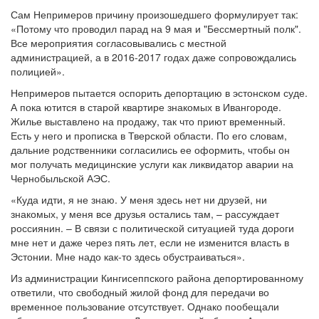
Сам Непримеров причину произошедшего формулирует так:
«Потому что проводил парад на 9 мая и "Бессмертный полк".
Все мероприятия согласовывались с местной
администрацией, а в 2016-2017 годах даже сопровождались
полицией».
Непримеров пытается оспорить депортацию в эстонском суде.
А пока ютится в старой квартире знакомых в Ивангороде.
Жилье выставлено на продажу, так что приют временный.
Есть у него и прописка в Тверской области. По его словам,
дальние родственники согласились ее оформить, чтобы он
мог получать медицинские услуги как ликвидатор аварии на
Чернобыльской АЭС.
«Куда идти, я не знаю. У меня здесь нет ни друзей, ни
знакомых, у меня все друзья остались там, – рассуждает
россиянин. – В связи с политической ситуацией туда дороги
мне нет и даже через пять лет, если не изменится власть в
Эстонии. Мне надо как-то здесь обустраиваться».
Из администрации Кингисеппского района депортированному
ответили, что свободный жилой фонд для передачи во
временное пользование отсутствует. Однако пообещали