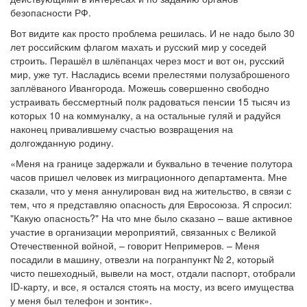
безопасности РФ.
Вот видите как просто проблема решилась. И не надо было 30
лет российским флагом махать и русский мир у соседей
строить. Перашёл в шлёпанцах через мост и вот он, русский
мир, уже тут. Насладись всеми прелестями полузаброшеного
заплёваного Ивангорода. Можешь совершенно свободно
устраивать бессмертный полк радоваться пенсии 15 тысяч из
которых 10 на коммуналку, а на остальные гуляй и радуйся
наконец привалившему счастью возвращения на
долгожданную родину.
«Меня на границе задержали и буквально в течение полутора
часов пришел человек из миграционного департамента. Мне
сказали, что у меня аннулирован вид на жительство, в связи с
тем, что я представляю опасность для Евросоюза. Я спросил:
"Какую опасность?" На что мне было сказано – ваше активное
участие в организации мероприятий, связанных с Великой
Отечественной войной, – говорит Непримеров. – Меня
посадили в машину, отвезли на погранпункт № 2, который
чисто пешеходный, вывели на мост, отдали паспорт, отобрали
ID-карту, и все, я остался стоять на мосту, из всего имущества
у меня был телефон и зонтик».