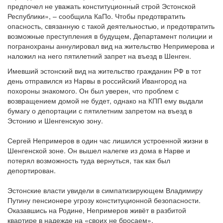
предпочел не уважать конституционный строй Эстонской
Республики», – сообщила КаПо. Чтобы предотвратить
опасность, связанную с такой деятельностью, и предотвратить
возможные преступления в будущем, Департамент полиции и
погранохраны аннулировал вид на жительство Непримерова и
наложил на него пятилетний запрет на въезд в Шенген.
Имевший эстонский вид на жительство гражданин РФ в тот
день отправился из Нарвы в российский Ивангород на
похороны знакомого. Он был уверен, что проблем с
возвращением домой не будет, однако на КПП ему выдали
бумагу о депортации с пятилетним запретом на въезд в
Эстонию и Шенгенскую зону.
Сергей Непримеров в один час лишился устроенной жизни в
Шенгенской зоне. Он вышел налегке из дома в Нарве и
потерял возможность туда вернуться, так как был
депортирован.
Эстонские власти увидели в симпатизирующем Владимиру
Путину пенсионере угрозу конституционной безопасности.
Оказавшись на Родине, Непримеров живёт в разбитой
квартире в надежде на «своих не бросаем».