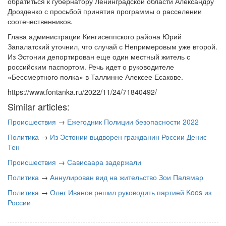
обратиться к губернатору Ленинградской области Александру
Дрозденко с просьбой принятия программы о расселении
соотечественников.
Глава администрации Кингисеппского района Юрий
Запалатский уточнил, что случай с Непримеровым уже второй.
Из Эстонии депортирован еще один местный житель с
российским паспортом. Речь идет о руководителе
«Бессмертного полка» в Таллинне Алексее Есакове.
https://www.fontanka.ru/2022/11/24/71840492/
Similar articles:
Происшествия
→
Ежегодник Полиции безопасности 2022
Политика
→
Из Эстонии выдворен гражданин России Денис
Тен
Происшествия
→
Сависаара задержали
Политика
→
Аннулирован вид на жительство Зои Палямар
Политика
→
Олег Иванов решил руководить партией Koos из
России