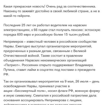
Какая прекрасная новость! Очень рад за соотечественника.
Наконец-то заживёт достойно в своей любимой стране, а не в
какой-то гейропе.
Последние 25 лет он работал водителем на нарвских
электростанциях, к 66 годам стал получать пенсию: эстонскую
порядка 600 евро и российскую более 15 тысяч рублей.
Непримеров – известный человек в российском сообществе
Нарвы. Ежегодно выступал организатором мероприятий,
приуроченных к разным датам, связанным с Великой
Отечественной войной. Также состоит в правлении
объединения Нарвских некоммерческих организаций
«Патриот». Россиянин открыто поддерживает Владимира
Путина, ставит лайки в соцсетях под постами о президенте
РФ.
Так он организовывал мероприятия на 9 мая, 26 июля – день
освобождения Нарвы, принимал участие в
акции «Бессмертный полк», носил флаги РФ, военную форму
и иную символику. Симпатия к российской патриотике дала
основания ассоциировать Непримерова с лицами,
действующими в интересах и по заданию органов