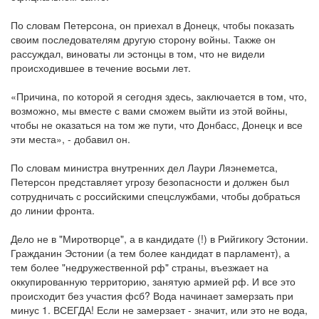
По словам Петерсона, он приехал в Донецк, чтобы показать
своим последователям другую сторону войны. Также он
рассуждал, виноваты ли эстонцы в том, что не видели
происходившее в течение восьми лет.
«Причина, по которой я сегодня здесь, заключается в том, что,
возможно, мы вместе с вами сможем выйти из этой войны,
чтобы не оказаться на том же пути, что Донбасс, Донецк и все
эти места», - добавил он.
По словам министра внутренних дел Лаури Ляэнеметса,
Петерсон представляет угрозу безопасности и должен был
сотрудничать с российскими спецслужбами, чтобы добраться
до линии фронта.
Дело не в "Миротворце", а в кандидате (!) в Рийгикогу Эстонии.
Гражданин Эстонии (а тем более кандидат в парламент), а
тем более "недружественной рф" страны, въезжает на
оккупированную территорию, занятую армией рф. И все это
происходит без участия фсб? Вода начинает замерзать при
минус 1. ВСЕГДА! Если не замерзает - значит, или это не вода,