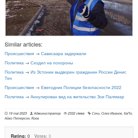
Similar articles:
Происшествия
→
Сависаара задержали
Политика
→
Сходил на похороны
Политика
→
Из Эстонии выдворен гражданин России Денис
Тен
Происшествия
→
Ежегодник Полиции безопасности 2022
Политика
→
Аннулирован вид на жительство Зои Палямар
19 mai 2023
Администратор
2332 views
Сочи
,
Олег Иванов
,
КаПо
,
Айво Петерсон
,
Koos
Rating:
0
Votes:
0