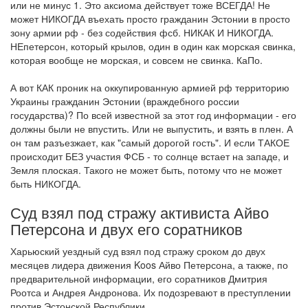
или не минус 1. Это аксиома действует тоже ВСЕГДА! Не
может НИКОГДА въехать просто гражданин Эстонии в просто
зону армии рф - без содействия фсб. НИКАК И НИКОГДА.
НЕпетерсон, который крылов, один в один как морская свинка,
которая вообще не морская, и совсем не свинка. КаПо.
А вот КАК проник на оккупированную армией рф территорию
Украины гражданин Эстонии (враждебного россии
государства)? По всей известной за этот год информации - его
должны были не впустить. Или не выпустить, и взять в плен. А
он там разъезжает, как "самый дорогой гость". И если ТАКОЕ
происходит БЕЗ участия ФСБ - то солнце встает на западе, и
Земля плоская. Такого не может быть, потому что не может
быть НИКОГДА.
Суд взял под стражу активиста Айво
Петерсона и двух его соратников
Харьюский уездный суд взял под стражу сроком до двух
месяцев лидера движения Koos Айво Петерсона, а также, по
предварительной информации, его соратников Дмитрия
Роотса и Андрея Андронова. Их подозревают в преступлении
против Эстонской Республики.