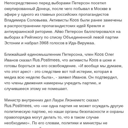
Непосредственно перед выборами Петерсон посетил
оккупированный Донецк, после чего побывал в Москве в
эфире у одного из главных российских пропагандистов
Владимира Соловьева. Активисты Koos были ранее замечены
в распространении пропагандистских идей Кремля и
антиукраинской риторике. Айво Петерсон баллотировался на
выборах в Рийгикогу по списку Объединенной левой партии
Эстонии и набрал 3968 голосов в Ида-Вирумаа.
Ближайший единомышленник Петерсона, член Koos Олег
Иванов сказал Rus.Postimees, что активисты Koos в шоке и
готовы бороться за его освобождение. «И вообще мы думаем,
что этот арест - это следствие вот той истерии, которая в
медиа всю неделю была», - заявил Иванов. Он подтвердил,
что члены движения намерены учредить партию, и
случившееся этому не помешает.
Министр внутренних дел Лаури Ляэнеметс сказал
Rus.Postimees, что «ни одна партия не может осуждать другую
политическую партию, но наши органы безопасности и охраны
правопорядка могут делать то, что в таком случае
необходимо». По его словам, политики и министры не