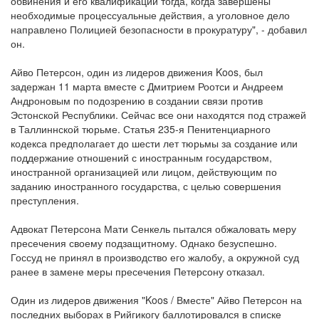
обвинения и его квалификации тогда, когда завершены
необходимые процессуальные действия, а уголовное дело
направлено Полицией безопасности в прокуратуру", - добавил
он.
Айво Петерсон, один из лидеров движения Koos, был
задержан 11 марта вместе с Дмитрием Роотси и Андреем
Андроновым по подозрению в создании связи против
Эстонской Республики. Сейчас все они находятся под стражей
в Таллиннской тюрьме. Статья 235-я Пенитенциарного
кодекса предполагает до шести лет тюрьмы за создание или
поддержание отношений с иностранным государством,
иностранной организацией или лицом, действующим по
заданию иностранного государства, с целью совершения
преступления.
Адвокат Петерсона Мати Сенкель пытался обжаловать меру
пресечения своему подзащитному. Однако безуспешно.
Госсуд не принял в производство его жалобу, а окружной суд
ранее в замене меры пресечения Петерсону отказал.
Один из лидеров движения "Koos / Вместе" Айво Петерсон на
последних выборах в Рийгикогу баллотировался в списке