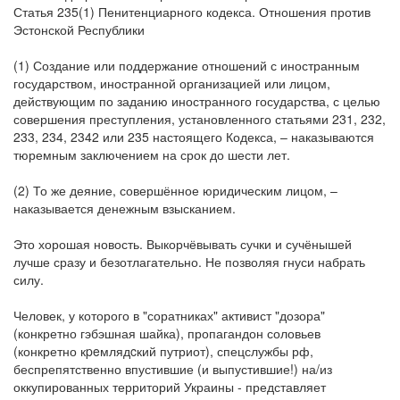
Статья 235(1) Пенитенциарного кодекса. Отношения против
Эстонской Республики
(1) Создание или поддержание отношений с иностранным
государством, иностранной организацией или лицом,
действующим по заданию иностранного государства, с целью
совершения преступления, установленного статьями 231, 232,
233, 234, 2342 или 235 настоящего Кодекса, – наказываются
тюремным заключением на срок до шести лет.
(2) То же деяние, совершённое юридическим лицом, –
наказывается денежным взысканием.
Это хорошая новость. Выкорчёвывать сучки и сучёнышей
лучше сразу и безотлагательно. Не позволяя гнуси набрать
силу.
Человек, у которого в "соратниках" активист "дозора"
(конкретно гэбэшная шайка), пропагандон соловьев
(конкретно кpeмлядcкий путриот), спецслужбы рф,
беспрепятственно впустившие (и выпустившие!) на/из
оккупированных территорий Украины - представляет