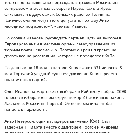
тотальное большинство неграждан, и граждан России, мы
выигрываем и местные выборы в Нарве, Кохтла-Ярве,
Силламяэ и в двух самых больших районах Таллинна.
Конечно, они не могут этого допустить, поэтому Айво
находится под арестом", - заявил Иванов.
По словам Иванова, руководить партией, идти на выборы в
Европарламент и в местные органы самоуправления из
тюрьмы почти невозможно. Поэтому он решил временно
делать все на расстоянии, которое не преодолеет КаПо.
По данным на 19 мая, в партию Koos входит 531 человек. 8
мая Тартуский уездный суд внес движение Koos в реестр
политических партий.
Олег Иванов на мартовских выборах в Рийгикогу набрал 2699
голосов в избирательном округе номер 2 (столичные районы
Ласнамяэ, Кесклинн, Пирита). Этого не хватило, чтобы
попасть в парламент.
Айво Петерсон, один из лидеров движения Koos, был
задержан 11 марта вместе с Дмитрием Роотси и Андреем
Андроновым по подозрению в создании связи против