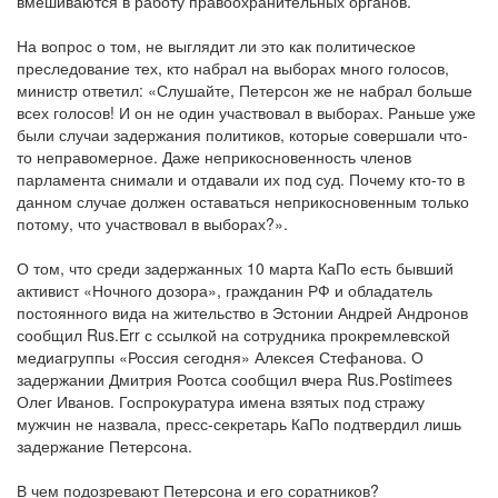
вмешиваются в работу правоохранительных органов.
На вопрос о том, не выглядит ли это как политическое
преследование тех, кто набрал на выборах много голосов,
министр ответил: «Слушайте, Петерсон же не набрал больше
всех голосов! И он не один участвовал в выборах. Раньше уже
были случаи задержания политиков, которые совершали что-
то неправомерное. Даже неприкосновенность членов
парламента снимали и отдавали их под суд. Почему кто-то в
данном случае должен оставаться неприкосновенным только
потому, что участвовал в выборах?».
О том, что среди задержанных 10 марта КаПо есть бывший
активист «Ночного дозора», гражданин РФ и обладатель
постоянного вида на жительство в Эстонии Андрей Андронов
сообщил Rus.Err с ссылкой на сотрудника прокремлевской
медиагруппы «Россия сегодня» Алексея Стефанова. О
задержании Дмитрия Роотса сообщил вчера Rus.Postimees
Олег Иванов. Госпрокуратура имена взятых под стражу
мужчин не назвала, пресс-секретарь КаПо подтвердил лишь
задержание Петерсона.
В чем подозревают Петерсона и его соратников?