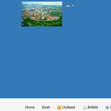
▼
Home
Eesti
Uudised
Artiklid