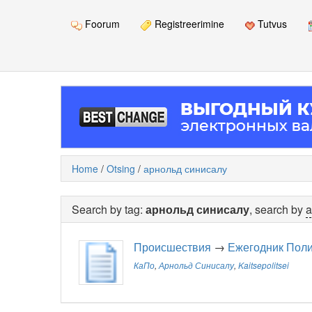
Foorum
Registreerimine
Tutvus
Home
/
Otsing
/
арнольд синисалу
Search by tag:
арнольд синисалу
, search by
a
Происшествия
→
Ежегодник Поли
КаПо
,
Арнольд Синисалу
,
Kaitsepolitsei