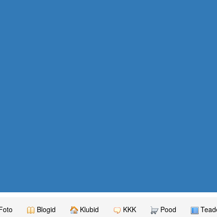
Foto
Blogid
Klubid
KKK
Pood
Teade