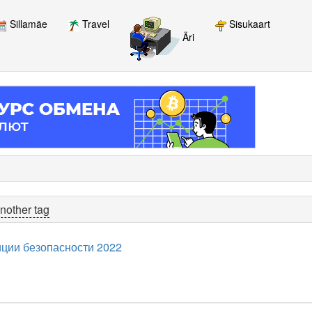
Sillamäe
Travel
Sisukaart
Äri
nother tag
ции безопасности 2022