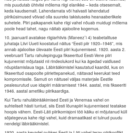
mis puudutab ühtviisi mõlema riigi elanikke – keda otsesemalt,
keda kaudsemalt. Lahendamata või halvasti lahendatud
piiriküsimused võivad olla suureks takistuseks heanaaberlikele
suhetele. Piiri paikapanek kahe riigi vahel nõuab muidugi mõlema
poole head tahet, nagu näitab ajalooline kogemus.
10. jaanuaril avatakse riigiarhiivis (Maneezˇi 4) teabetalituse
juhataja Liivi Uueti koostatud näitus “Eesti piir 1920–1946”, mis
annab ajaloolise ülevaate Eesti piiri kujunemisest. 1920. aasta 2.
veebruaril Tartu rahulepinguga fikseeritud Eesti-Vene piiri
kujunemist mõjutasid nii rindeolukord kui ka ägedad vaidlused
nõupidamislaua taga. Läbirääkimistel kasutatud kaardid, kus on
fikseeritud osapoolte piiriettepanekud, näitavad keerukat teed
kompromissile. Samuti on näitusel väljas materjale Eestile
pealesurutud uue idapiiri määramisest 1944. aastal, mis fikseeriti
1946. aastal ametliku piirikaardiga.
Kui Tartu rahuläbirääkimised Eesti ja Venemaa vahel on
suhteliselt hästi tuntud, siis Eesti lõunapiiri kujunemisest teatakse
hoopis vähem. Eesti-Läti piirikomisjoni töö käiku ei mõjutanud küll
sõjategevus kahe riigi vahel, kuid dramaatikast ei tulnud puudu
nendelgi läbirääkimistel.
1920. aasta kevadel puhkes Eesti ja Läti vahel terav piirikonflikt,