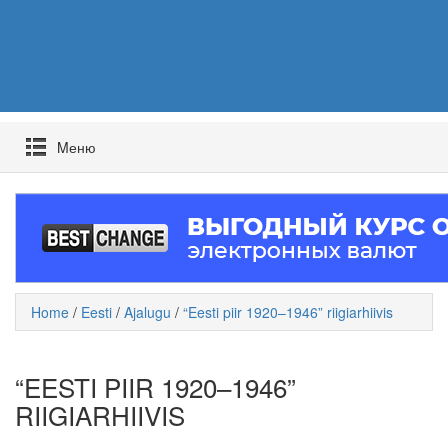
Mеню
Home
/
Eesti
/
Ajalugu
/
“Eesti piir 1920–1946” riigiarhiivis
“EESTI PIIR 1920–1946”
RIIGIARHIIVIS