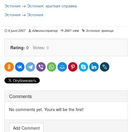
Эстония
→
Эстония: краткая справка
Эстония
→
Эстония
6 juuni 2007
Администратор
2661 view
Эстония
,
граница
Rating:
0
Votes:
0
Comments
No comments yet. Yours will be the first!
Add Comment