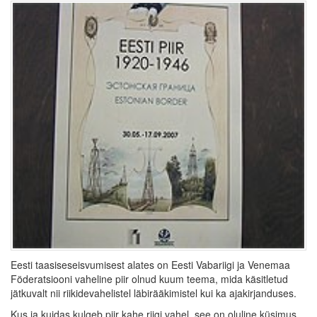
Eesti taasiseseisvumisest alates on Eesti Vabariigi ja Venemaa
Föderatsiooni vaheline piir olnud kuum teema, mida käsitletud
jätkuvalt nii riikidevahelistel läbirääkimistel kui ka ajakirjanduses.
Kus ja kuidas kulgeb piir kahe riigi vahel, see on oluline küsimus,