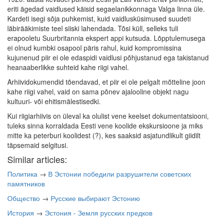
eriti ägedad vaidlused käisid segaelanikkonnaga Valga linna üle.
Kardeti isegi sõja puhkemist, kuid vaidlusküsimused suudeti
läbirääkimiste teel siiski lahendada. Tõsi küll, selleks tuli
erapooletu Suurbritannia ekspert appi kutsuda. Lõpptulemusega
ei olnud kumbki osapool päris rahul, kuid kompromissina
kujunenud piir ei ole edaspidi vaidlusi põhjustanud ega takistanud
heanaaberlikke suhteid kahe riigi vahel.
Arhiividokumendid tõendavad, et piir ei ole pelgalt mõtteline joon
kahe riigi vahel, vaid on sama põnev ajalooline objekt nagu
kultuuri- või ehitismälestisedki.
Kui riigiarhiivis on üleval ka olulist vene keelset dokumentatsiooni,
tuleks sinna korraldada Eesti vene koolide ekskursioone ja miks
mitte ka peterburi koolidest (?), kes saaksid asjatundlikult giidilt
täpsemaid selgitusi.
Similar articles:
Политика
→
В Эстонии победили разрушители советских
памятников
Общество
→
Русские выбирают Эстонию
История
→
Эстония - Земля русских предков