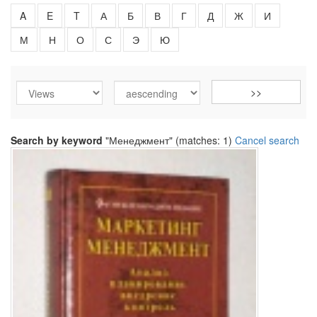
A
E
T
А
Б
В
Г
Д
Ж
И
М
Н
О
С
Э
Ю
Search by keyword
"Менеджмент" (matches: 1)
Cancel search