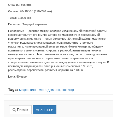
Страниц: 896 стр.
Формат: 70x100/16 (170x240 мм)
Тираж: 12000 экз.
Переплет: Твердый переплет
Перед вами — девятое международное издание самой известной работы
самого авторитетного в мире автора по маркетингу. В предлагаемой
вашему вниманию книге — опыт более чем 30-летней работы маститого
ученого, родоначальника концепции социально-ответственного
маркетинга, ныне признанной во всем мире. Филип Котлер, по общему
признанию, сумел систематизировать разнообразные направления и
методы маркетинга. Не останавливаясь на этом, он постоянно дополняет
и расширяет список тем, которые охватывает маркетинг — эта
совершенно нетипичная и едва ли не каждодневно изменяющаяся наука. В
настоящем издании учтен опыт рыночных изменений в 90-е гг.,
рассмотрены перспективы развития маркетинга в XXI в.
Цена: 50 евро
Tags:
маркетинг
,
менеджмент
,
котлер
Details
50.00 €