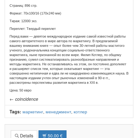
Страниц: 896 стр.
Формат: 70x100/16 (170x240 мм)
Тираж: 12000 экз.
Переплет: Твердый переплет
Перед вами — девятое международное издание самой известной работы
самого авторитетного в мире автора по маркетингу. В предлагаемой
вашему вниманию книге — опыт более чем 30-летней работы маститого
ученого, родоначальника концепции социально-ответственного
маркетинга, ныне признанной во всем мире. Филип Котлер, по общему
признанию, сумел систематизировать разнообразные направления и
методы маркетинга. Не останавливаясь на этом, он постоянно дополняет
и расширяет список тем, которые охватывает маркетинг — эта
совершенно нетипичная и едва ли не каждодневно изменяющаяся наука. В
настоящем издании учтен опыт рыночных изменений в 90-е гг.,
рассмотрены перспективы развития маркетинга в XXI в.
Цена: 50 евро
←
coincidence
Tags:
маркетинг
,
менеджмент
,
котлер
Details
50.00 €