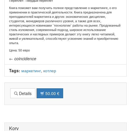
Переплет: Твердый переплет
Книга поможет вам получить полное представление о маркетинге, о его
применении в практической деятельности. Книга предназначена для
преподавателей маркетинга и других экономических дисциплин,
студентов, менеджеров различного уровня, а также для всех,
интересующихся новинками `технологии` работы на рынке. Продуманный
стиль изложения, современный подход, широкое использование
практических и наглядных примеров делают эту книгу легко читаемой,
живой и увлекательной, способствуют усвоению знаний и приобретению
опыта.
Цена: 50 евро
←
coincidence
Tags:
маркетинг
,
котлер
Details
50.00 €
Korv