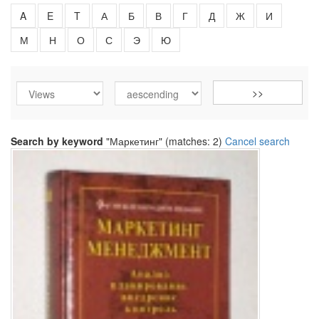
A
E
T
А
Б
В
Г
Д
Ж
И
М
Н
О
С
Э
Ю
Search by keyword
"Маркетинг" (matches: 2)
Cancel search