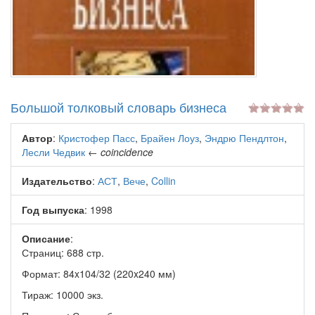
Большой толковый словарь бизнеса
Автор
:
Кристофер Пасс
,
Брайен Лоуз
,
Эндрю Пендлтон
,
Лесли Чедвик
←
coincidence
Издательство
:
АСТ
,
Вече
,
Collin
Год выпуска
: 1998
Описание
:
Страниц: 688 стр.
Формат: 84x104/32 (220x240 мм)
Тираж: 10000 экз.