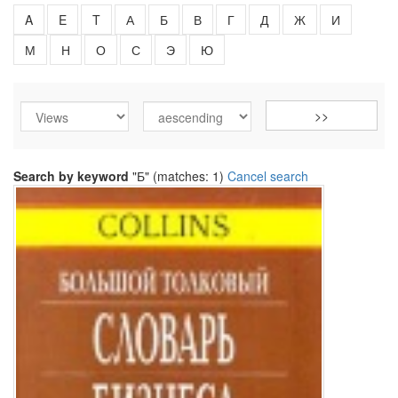
A
E
T
А
Б
В
Г
Д
Ж
И
М
Н
О
С
Э
Ю
Search by keyword
"Б" (matches: 1)
Cancel search