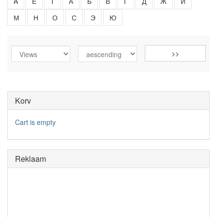
A
E
T
А
Б
В
Г
Д
Ж
И
М
Н
О
С
Э
Ю
Korv
Cart is empty
Reklaam