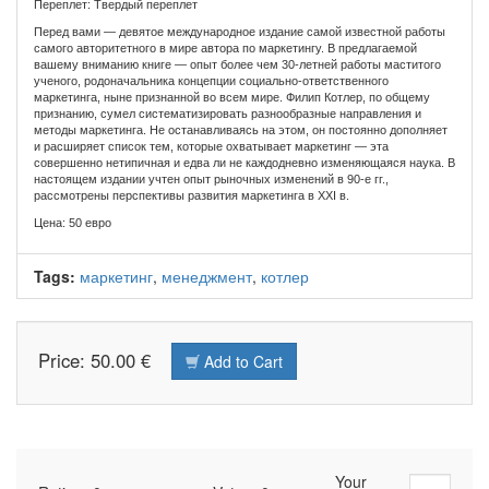
Переплет: Твердый переплет
Перед вами — девятое международное издание самой известной работы
самого авторитетного в мире автора по маркетингу. В предлагаемой
вашему вниманию книге — опыт более чем 30-летней работы маститого
ученого, родоначальника концепции социально-ответственного
маркетинга, ныне признанной во всем мире. Филип Котлер, по общему
признанию, сумел систематизировать разнообразные направления и
методы маркетинга. Не останавливаясь на этом, он постоянно дополняет
и расширяет список тем, которые охватывает маркетинг — эта
совершенно нетипичная и едва ли не каждодневно изменяющаяся наука. В
настоящем издании учтен опыт рыночных изменений в 90-е гг.,
рассмотрены перспективы развития маркетинга в XXI в.
Цена: 50 евро
Tags:
маркетинг
,
менеджмент
,
котлер
Price: 50.00 €
Add to Cart
Your