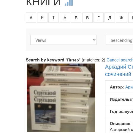
КНИГИ
A
E
T
А
Б
В
Г
Д
Ж
Search by keyword
"Питер" (matches: 2)
Cancel searc
Аркадий Ст
сочинений 
Автор
:
Арк
Издательс
Год выпус
Описание
:
Авторский 