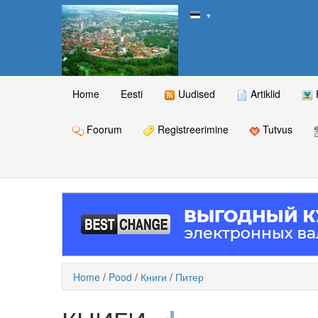
▼
Home
Eesti
Uudised
Artiklid
Foorum
Registreerimine
Tutvus
Home
/
Pood
/
Книги
/
Питер