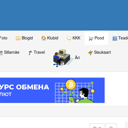
Foto
Blogid
Klubid
KKK
Pood
Teade
Sillamäe
Travel
Sisukaart
Äri