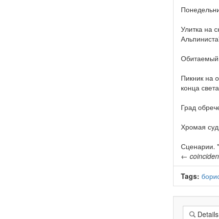
Понедельник
Улитка на 
Альпиниста
Обитаемый
Пикник на 
конца света
Град обреч
Хромая суд
Сценарии. "
←
coincide
Tags:
борис
Details