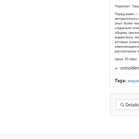
Переплет: Тве
Перед вами — 
авторитетного
опыт более чем
социально-отве
общему призна
маркетинга. Не
которые охват
изменяющаяся н
рассмотрены пе
Цена: 50 евро
←
coincide
Tags:
марк
Details