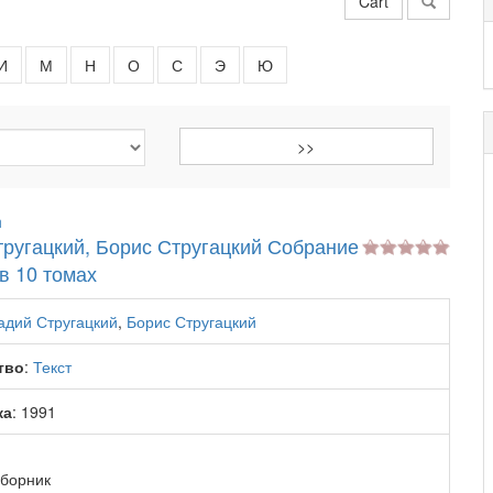
Cart
И
М
Н
О
С
Э
Ю
h
ругацкий, Борис Стругацкий Собрание
в 10 томах
адий Стругацкий
,
Борис Стругацкий
тво
:
Текст
ка
: 1991
сборник