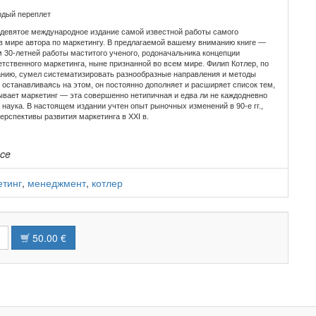
рдый переплет
девятое международное издание самой известной работы самого
 в мире автора по маркетингу. В предлагаемой вашему вниманию книге —
 30-летней работы маститого ученого, родоначальника концепции
тственного маркетинга, ныне признанной во всем мире. Филип Котлер, по
нию, сумел систематизировать разнообразные направления и методы
 останавливаясь на этом, он постоянно дополняет и расширяет список тем,
ывает маркетинг — эта совершенно нетипичная и едва ли не каждодневно
аука. В настоящем издании учтен опыт рыночных изменений в 90-е гг.,
рспективы развития маркетинга в XXI в.
nce
етинг
,
менеджмент
,
котлер
50.00 €