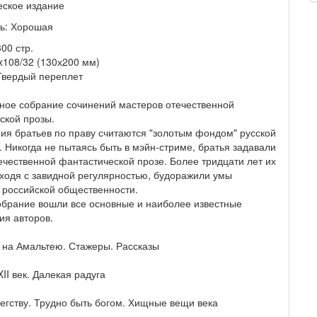
еское издание
ь: Хорошая
00 стр.
x108/32 (130х200 мм)
Твердый переплет
ное собрание сочинений мастеров отечественной
ской прозы.
ия братьев по праву считаются "золотым фондом" русской
 Никогда не пытаясь быть в мэйн-стриме, братья задавали
ечественной фантастической прозе. Более тридцати лет их
ходя с завидной регулярностью, будоражили умы
и российской общественности.
обрание вошли все основные и наиболее известные
ия авторов.
ь на Амальтею. Стажеры. Рассказы
II век. Далекая радуга
бегству. Трудно быть богом. Хищные вещи века