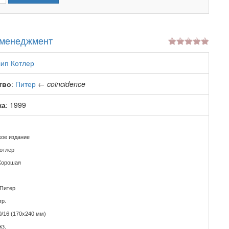
 менеджмент
ип Котлер
тво
:
Питер
←
coincidence
ка
: 1999
кое издание
отлер
Хорошая
 Питер
тр.
0/16 (170x240 мм)
кз.