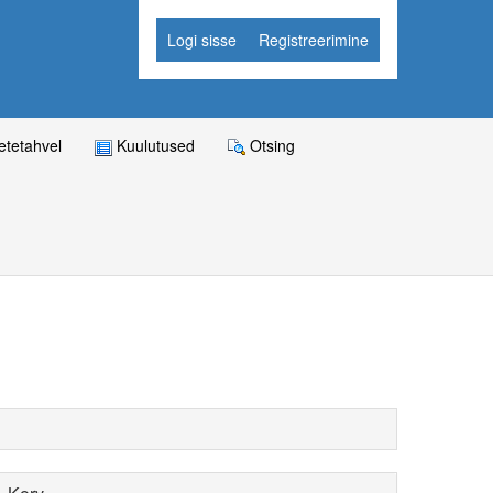
Logi sisse
Registreerimine
tetahvel
Kuulutused
Otsing