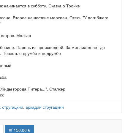
 начинается в субботу. Сказка о Тройке
склоне. Второе нашествие марсиан. Отель "У погибшего
"
 остров. Малыш
обочине. Парень из преисподней. За миллиард лет до
. Повесть о дружбе и недружбе
енный
ьба
Жиды города Питера...". Сталкер
nce
 стругацкий
,
аркадий стругацкий
150.00 €