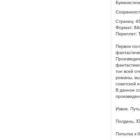
Букинистич
Сохранност
Страниц: 43
Формат: 84
Переплет: 
Первое пол
фантастиче
Произведен
фантастики.
тон всей от
романы, вы
советской 
В данное с
произведен
Извне. Пут
Полдень, XX
Попытка к 