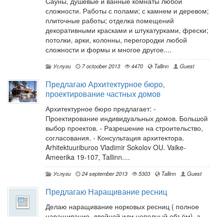
Cауны, душевые и ванные комнаты любой
сложности. Работы с полами; с камнем и деревом;
плиточные работы; отделка помещений
декоративными красками и штукатурками, фрески;
потолки, арки, колонны, перегородки любой
сложности и формы и многое другое....
Услуги
7 octoober 2013
4470
Tallinn
Guest
Предлагаю Архитектурное бюро,
проектирование частных домов
Архитектурное бюро предлагает: -
Проектирование индивидуальных домов. Большой
выбор проектов. - Разрешение на строительство,
согласования. - Консультация архитектора.
Arhitektuuriburoo Vladimir Sokolov OU. Vaike-
Ameerika 19-107, Tallinn....
Услуги
24 september 2013
5303
Tallinn
Guest
Предлагаю Наращивание ресниц
Делаю наращивание норковых ресниц ( полное
наращивание, двойной или неполный объём), а