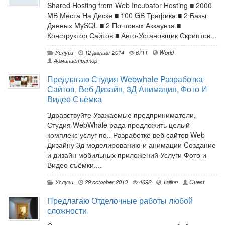
Shared Hosting from Web Incubator Hosting ■ 2000
MB Места На Диске ■ 100 GB Трафика ■ 2 Базы
Данных MySQL ■ 2 Почтовых Аккаунта ■
Конструктор Сайтов ■ Авто-Установщик Скриптов...
Услуги
12 jaanuar 2014
6711
World
Администратор
Предлагаю Студия Webwhale Разработка
Сайтов, Веб Дизайн, 3Д Анимация, Фото И
Видео Съёмка
Здравствуйте Уважаемые предприниматели,
Студия WebWhale рада предложить целый
комплекс услуг по.. Разработке веб сайтов Web
Дизайну 3д моделированию и анимации Cоздание
и дизайн мобильных приложений Услуги Фото и
Видео съёмки....
Услуги
29 octoober 2013
4692
Tallinn
Guest
Предлагаю Отделочные работы любой
сложности