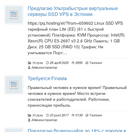
Предлагаю Ультрабыстрые виртуальные
серверы SSD VPS в Эстонии
https://pq.hosting/et/?from=659602 Linux SSD VPS
тарифный план Lite (EE) (61 с быстрой
установкой) Платформа: KVM Процессор: Intel(R)
Xeon(R) CPU E5-2697 v3 2.6 GHz Память: 1 GB
Диск: 25 GB SSD (RAID 10) Трафик: Не
учитывается Порт:...
Услуги
28 aprill 2020
2856
Таллинн
Администратор
Требуется Finesta
Правильный человек в нужное время! Правильный
человек в нужное время! Место встречи
соискателей и работодателей. Работники,
приносящие прибыль.
Услуги
23 juuni 2017
5139
Таллинн
Администратор
Предлагаю Возвращайте до 18% с покупок в