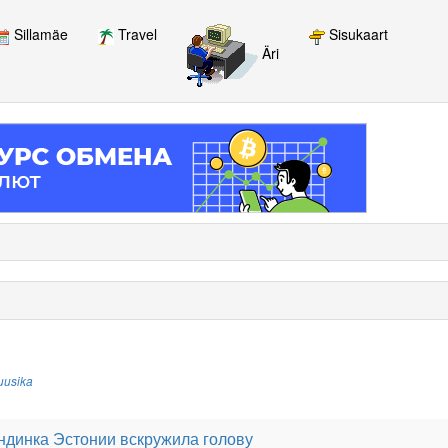
Sillamäe
Travel
Sisukaart
Äri
uusika
ндинка Эстонии вскружила голову