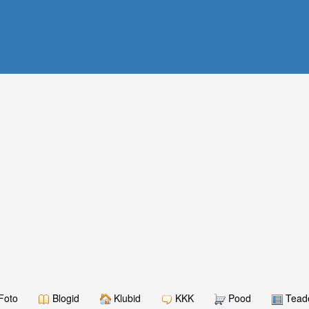
Foto
Blogid
Klubid
KKK
Pood
Teade