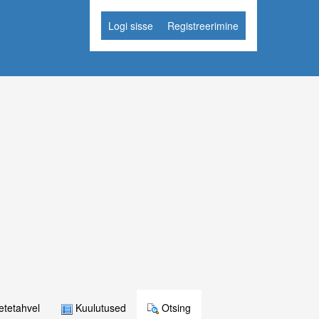
Logi sisse
Registreerimine
tetahvel
Kuulutused
Otsing