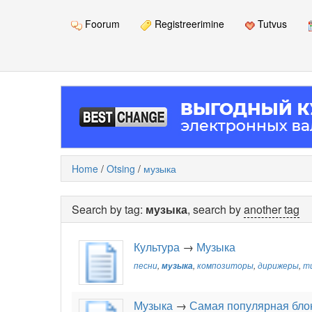
Foorum
Registreerimine
Tutvus
Home
/
Otsing
/
музыка
Search by tag:
музыка
, search by
another tag
Культура
→
Музыка
песни
,
музыка
,
композиторы
,
дирижеры
,
m
Музыка
→
Самая популярная бло