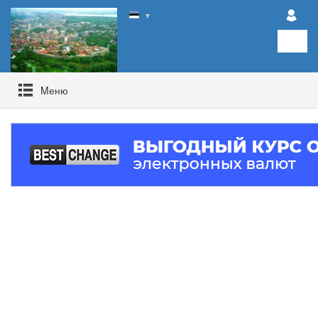
▼
Mеню