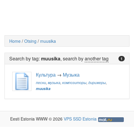
Home
/
Otsing
/
muusika
Search by tag:
muusika
, search by
another tag
1
Культура
→
Музыка
песни
,
музыка
,
композиторы
,
дирижеры
,
muusika
Eesti Estonia WWW © 2026
VPS SSD Estonia