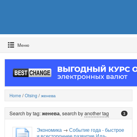
Mеню
Home
/
Otsing
/
женева
Search by tag:
женева
, search by
another tag
3
Экономика
→
Событие года - быстрое
и всестороннее развитие Ида-