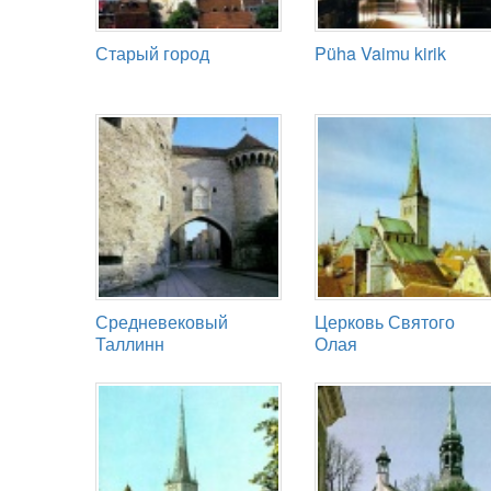
Старый город
Püha Vaimu kirik
Средневековый
Церковь Святого
Таллинн
Олая