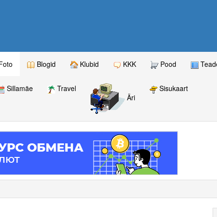
Foto
Blogid
Klubid
KKK
Pood
Teade
Sillamäe
Travel
Sisukaart
Äri