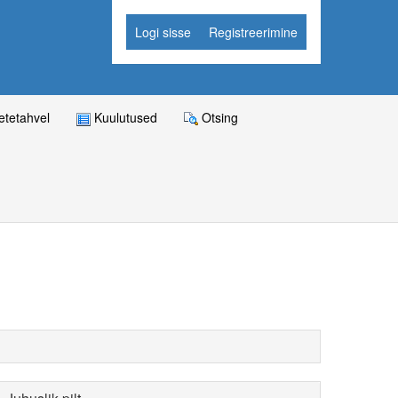
Logi sisse
Registreerimine
tetahvel
Kuulutused
Otsing