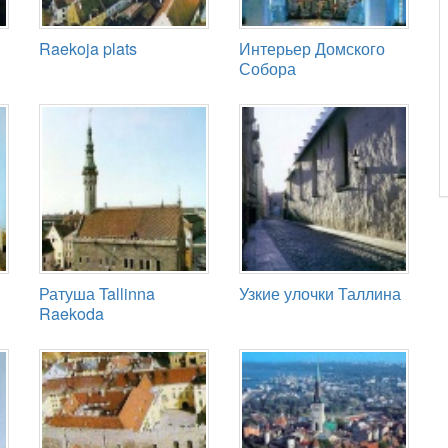
Raekoja plats
Интерьер Домского
Собора
Ратуша Tallinna
Узкие улочки Таллина
Raekoda