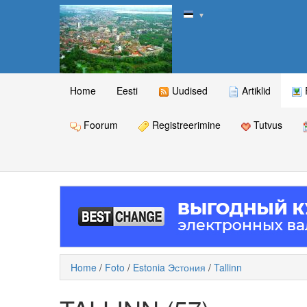
▼
Home
Eesti
Uudised
Artiklid
Foorum
Registreerimine
Tutvus
Home
/
Foto
/
Estonia Эстония
/
Tallinn