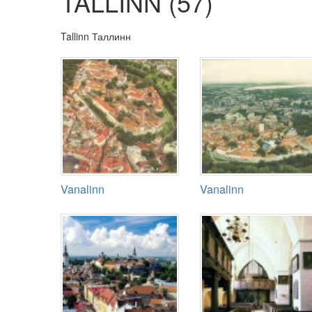
TALLINN (57)
Tallinn Таллинн
Vanalinn
Vanalinn