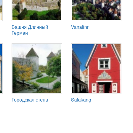
Башня Длинный
Vanalinn
Герман
Городская стена
Saiakang