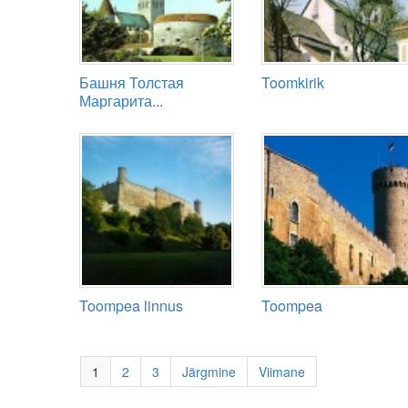
Башня Толстая
Toomkirik
Маргарита...
Toompea linnus
Toompea
1
2
3
Järgmine
Viimane