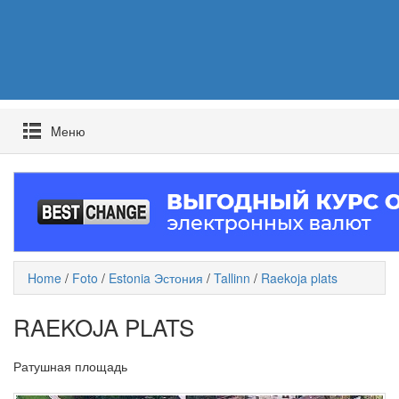
Mеню
Home
/
Foto
/
Estonia Эстония
/
Tallinn
/
Raekoja plats
RAEKOJA PLATS
Ратушная площадь