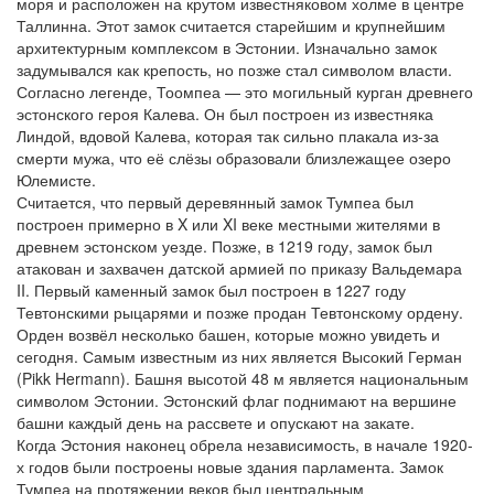
моря и расположен на крутом известняковом холме в центре
Таллинна. Этот замок считается старейшим и крупнейшим
архитектурным комплексом в Эстонии. Изначально замок
задумывался как крепость, но позже стал символом власти.
Согласно легенде, Тоомпеа — это могильный курган древнего
эстонского героя Калева. Он был построен из известняка
Линдой, вдовой Калева, которая так сильно плакала из-за
смерти мужа, что её слёзы образовали близлежащее озеро
Юлемисте.
Считается, что первый деревянный замок Тумпеа был
построен примерно в X или XI веке местными жителями в
древнем эстонском уезде. Позже, в 1219 году, замок был
атакован и захвачен датской армией по приказу Вальдемара
II. Первый каменный замок был построен в 1227 году
Тевтонскими рыцарями и позже продан Тевтонскому ордену.
Орден возвёл несколько башен, которые можно увидеть и
сегодня. Самым известным из них является Высокий Герман
(Pikk Hermann). Башня высотой 48 м является национальным
символом Эстонии. Эстонский флаг поднимают на вершине
башни каждый день на рассвете и опускают на закате.
Когда Эстония наконец обрела независимость, в начале 1920-
х годов были построены новые здания парламента. Замок
Тумпеа на протяжении веков был центральным