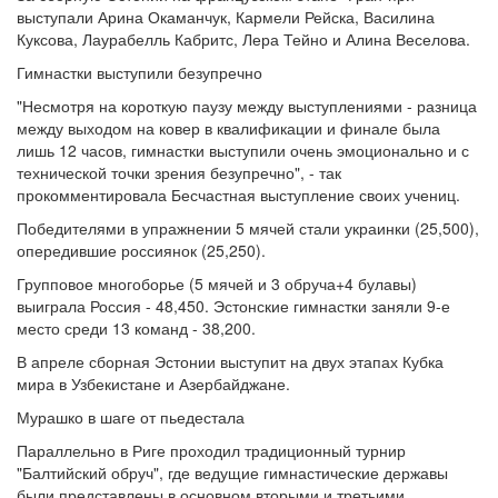
выступали Арина Окаманчук, Кармели Рейска, Василина
Куксова, Лаурабелль Кабритс, Лера Тейно и Алина Веселова.
Гимнастки выступили безупречно
"Несмотря на короткую паузу между выступлениями - разница
между выходом на ковер в квалификации и финале была
лишь 12 часов, гимнастки выступили очень эмоционально и с
технической точки зрения безупречно", - так
прокомментировала Бесчастная выступление своих учениц.
Победителями в упражнении 5 мячей стали украинки (25,500),
опередившие россиянок (25,250).
Групповое многоборье (5 мячей и 3 обруча+4 булавы)
выиграла Россия - 48,450. Эстонские гимнастки заняли 9-е
место среди 13 команд - 38,200.
В апреле сборная Эстонии выступит на двух этапах Кубка
мира в Узбекистане и Азербайджане.
Мурашко в шаге от пьедестала
Параллельно в Риге проходил традиционный турнир
"Балтийский обруч", где ведущие гимнастические державы
были представлены в основном вторыми и третьими