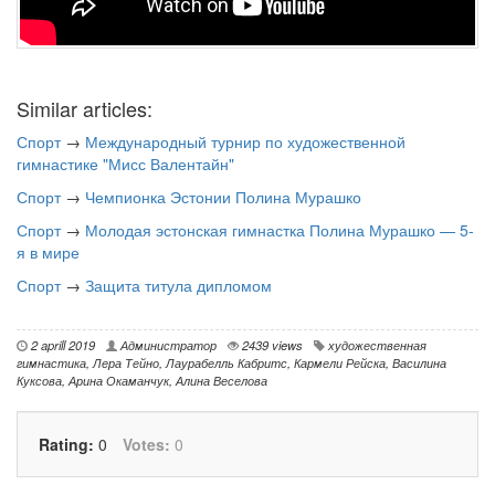
Similar articles:
Спорт
→
Международный турнир по художественной
гимнастике "Мисс Валентайн"
Спорт
→
Чемпионка Эстонии Полина Мурашко
Спорт
→
Молодая эстонская гимнастка Полина Мурашко — 5-
я в мире
Спорт
→
Защита титула дипломом
2 aprill 2019
Администратор
2439 views
художественная
гимнастика
,
Лера Тейно
,
Лаурабелль Кабритс
,
Кармели Рейска
,
Василина
Куксова
,
Арина Окаманчук
,
Алина Веселова
Rating:
0
Votes:
0