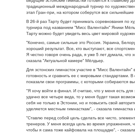
традиционный международный турнир по художественн
этап Гран-при, на котором соберутся все сильнейшие
В 26-й раз Тарту будет принимать соревнования по х
турнира под названием "Мисс Валентайн" Яники Мёль
Тарту можно будет увидеть весь цвет мировой художе
"Конечно, самые сильные это Россия. Украина, Белору
хороший результат. Все, кто выступают, все спортсме
Я честно говоря очень рада, я уже 5 лет думала, что х
сказала "Актуальной камере" Мёлдьер.
Для эстонских гимнасток участие в "Мисс Валентайн"
готовность и сравнить ее с мировыми стандартами. В
показали свои программы, с которыми собираются выс
"Я хочу войти в финал. И считаю, что у меня есть для
удачно все четыре вида, то у меня будет такая возмо
себя не только в Эстонии, но и повысить свой авторит
уделяется местным гимнасткам", - сказала гимнастка
"Ставлю перед собой цель сделать все чисто, элемент
тренеров. У меня всегда цель во время упражнения, 
чтобы я сама тоже кайфовала на площадке", - сказал