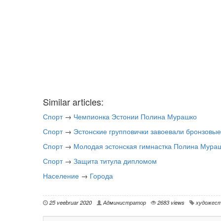
Similar articles:
Спорт
→
Чемпионка Эстонии Полина Мурашко
Спорт
→
Эстонские групповички завоевали бронзовые
Спорт
→
Молодая эстонская гимнастка Полина Мураш
Спорт
→
Защита титула дипломом
Население
→
Города
25 veebruar 2020
Администратор
2683 views
художест