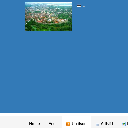
▼
Home
Eesti
Uudised
Artiklid