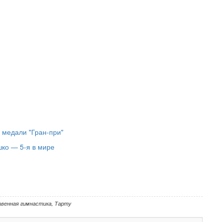
 медали "Гран-при"
ко — 5-я в мире
венная гимнастика
,
Тарту