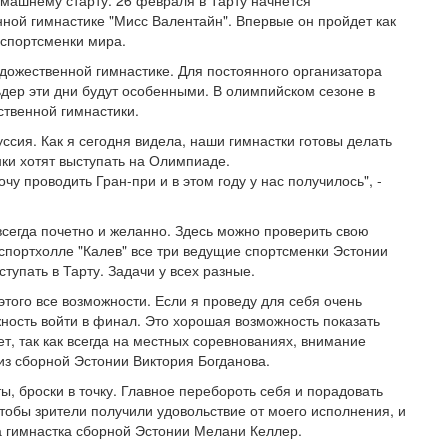
ой гимнастике "Мисс Валентайн". Впервые он пройдет как
 спортсменки мира.
удожественной гимнастике. Для постоянного организатора
дер эти дни будут особенными. В олимпийском сезоне в
ственной гимнастики.
ссия. Как я сегодня видела, наши гимнастки готовы делать
нки хотят выступать на Олимпиаде.
очу проводить Гран-при и в этом году у нас получилось", -
 всегда почетно и желанно. Здесь можно проверить свою
 спортхолле "Калев" все три ведущие спортсменки Эстонии
тупать в Тарту. Задачи у всех разные.
 этого все возможности. Если я проведу для себя очень
жность войти в финал. Это хорошая возможность показать
ет, так как всегда на местных соревнованиях, внимание
 из сборной Эстонии Виктория Богданова.
ы, броски в точку. Главное перебороть себя и порадовать
чтобы зрители получили удовольствие от моего исполнения, и
а гимнастка сборной Эстонии Мелани Келлер.