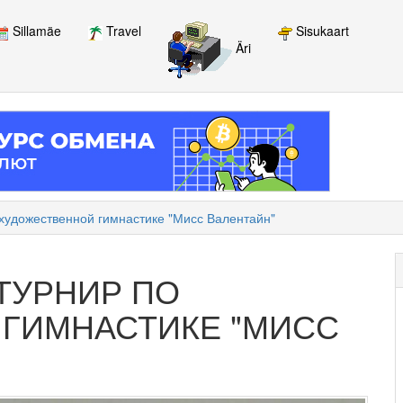
Sillamäe
Travel
Sisukaart
Äri
художественной гимнастике "Мисс Валентайн"
ТУРНИР ПО
ГИМНАСТИКЕ "МИСС