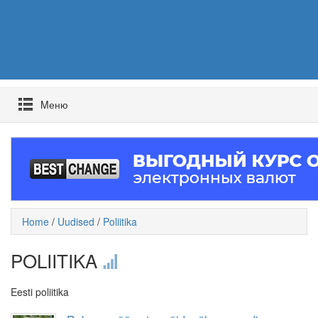
Mеню
Home
/
Uudised
/
Poliitika
POLIITIKA
Eesti poliitika