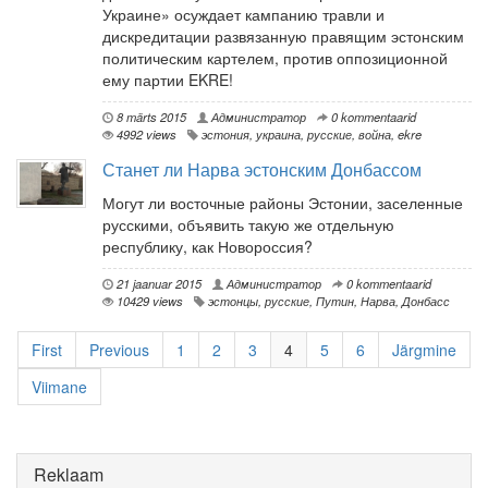
Украине» осуждает кампанию травли и
дискредитации развязанную правящим эстонским
политическим картелем, против оппозиционной
ему партии EKRE!
8 märts 2015
Администратор
0 kommentaarid
4992 views
эстония
,
украина
,
русские
,
война
,
ekre
Станет ли Нарва эстонским Донбассом
Могут ли восточные районы Эстонии, заселенные
русскими, объявить такую же отдельную
республику, как Новороссия?
21 jaanuar 2015
Администратор
0 kommentaarid
10429 views
эстонцы
,
русские
,
Путин
,
Нарва
,
Донбасс
First
Previous
1
2
3
4
5
6
Järgmine
Viimane
Reklaam