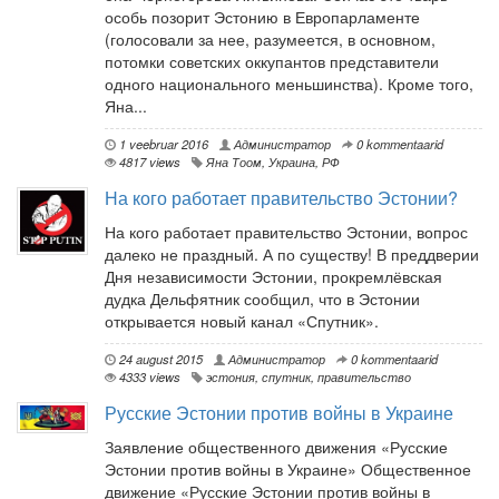
особь позорит Эстонию в Европарламенте
(голосовали за нее, разумеется, в основном,
потомки советских оккупантов представители
одного национального меньшинства). Кроме того,
Яна...
1 veebruar 2016
Администратор
0 kommentaarid
4817 views
Яна Тоом
,
Украина
,
РФ
На кого работает правительство Эстонии?
На кого работает правительство Эстонии, вопрос
далеко не праздный. А по существу! В преддверии
Дня независимости Эстонии, прокремлёвская
дудка Дельфятник сообщил, что в Эстонии
открывается новый канал «Спутник».
24 august 2015
Администратор
0 kommentaarid
4333 views
эстония
,
спутник
,
правительство
Русские Эстонии против войны в Украине
Заявление общественного движения «Русские
Эстонии против войны в Украине» Общественное
движение «Русские Эстонии против войны в