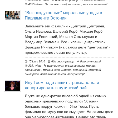
4825 views
тоомас хендрик ильвес
,
керсти кальюлайд
"Высокодуховные" моральные уроды в
Парламенте Эстонии
Запомните эти фамилии - Дмитрий Дмитриев,
Ольга Иванова, Валерий Корб, Михаил Корб,
Мартин Репинский, Михаил Стальнухин и
Владимир Вельман. Все - члены центристской
фракции Рийгикогу (на самом деле "центристы" -
прокремлевские левые популисты).
15 juuni 2016
Администратор
0 kommentaarid
3951 view
центристы
,
ольга иванова
,
михаил
стальнухин
,
михаил корб
,
мартин репинский
,
дмитрий
дмитриев
,
владимир вельман
,
валерий корб
Яну Тоом надо лишить гражданства и
депортировать в путинский рай
Я уже не однократно писал об одной из самых
одиозных кремлевских подстилок Эстонии
больших подруг Кремля - Яне Тоом. Пусть
фамилия по мужу вас не смущает. На самом деле
она Черногорова-Литвинова. Сейчас это тварь