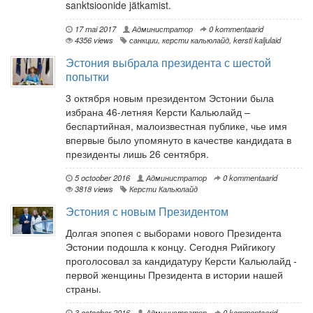
sanktsioonide jätkamist.
17 mai 2017
Администратор
0 kommentaarid
4356 views
санкции
,
керсти кальюлайд
,
kersti kaljulaid
Эстония выбрала президента с шестой
попытки
3 октября новым президентом Эстонии была
избрана 46-летняя Керсти Кальюлайд –
беспартийная, малоизвестная публике, чье имя
впервые было упомянуто в качестве кандидата в
президенты лишь 26 сентября.
5 octoober 2016
Администратор
0 kommentaarid
3818 views
Керсти Кальюлайд
Эстония с новым Президентом
Долгая эпопея с выборами нового Президента
Эстонии подошла к концу. Сегодня Рийгикогу
проголосовал за кандидатуру Керсти Кальюлайд -
первой женщины Президента в истории нашей
страны.
3 octoober 2016
Администратор
0 kommentaarid