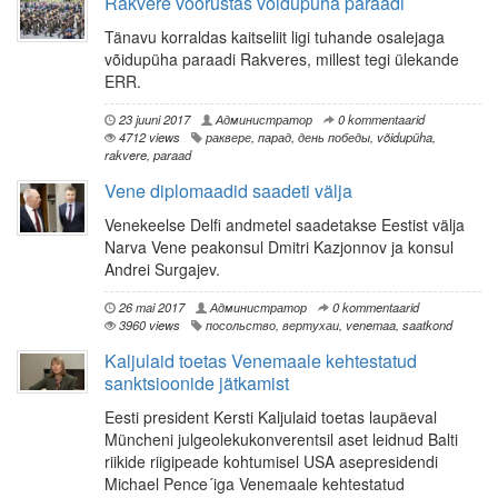
Rakvere võõrustas võidupüha paraadi
Tänavu korraldas kaitseliit ligi tuhande osalejaga
võidupüha paraadi Rakveres, millest tegi ülekande
ERR.
23 juuni 2017
Администратор
0 kommentaarid
4712 views
раквере
,
парад
,
день победы
,
võidupüha
,
rakvere
,
paraad
Vene diplomaadid saadeti välja
Venekeelse Delfi andmetel saadetakse Eestist välja
Narva Vene peakonsul Dmitri Kazjonnov ja konsul
Andrei Surgajev.
26 mai 2017
Администратор
0 kommentaarid
3960 views
посольство
,
вертухаи
,
venemaa
,
saatkond
Kaljulaid toetas Venemaale kehtestatud
sanktsioonide jätkamist
Eesti president Kersti Kaljulaid toetas laupäeval
Müncheni julgeolekukonverentsil aset leidnud Balti
riikide riigipeade kohtumisel USA asepresidendi
Michael Pence´iga Venemaale kehtestatud