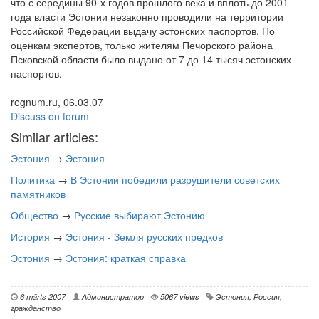
что с середины 90-х годов прошлого века и вплоть до 2001
года власти Эстонии незаконно проводили на территории
Российской Федерации выдачу эстонских паспортов. По
оценкам экспертов, только жителям Печорского района
Псковской области было выдано от 7 до 14 тысяч эстонских
паспортов.
regnum.ru, 06.03.07
Discuss on forum
Similar articles:
Эстония
→
Эстония
Политика
→
В Эстонии победили разрушители советских
памятников
Общество
→
Русские выбирают Эстонию
История
→
Эстония - Земля русских предков
Эстония
→
Эстония: краткая справка
6 märts 2007
Администратор
5067 views
Эстония
,
Россия
,
гражданство