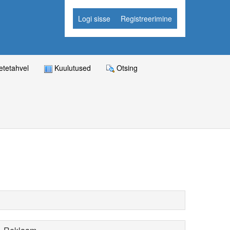
Logi sisse
Registreerimine
tetahvel
Kuulutused
Otsing