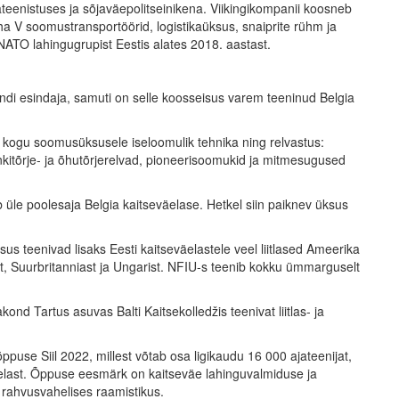
ikateenistuses ja sõjaväepolitseinikena. Viikingikompanii koosneb
a V soomustransportöörid, logistikaüksus, snaiprite rühm ja
NATO lahingugrupist Eestis alates 2018. aastast.
andi esindaja, samuti on selle koosseisus varem teeninud Belgia
 kogu soomusüksusele iseloomulik tehnika ning relvastus:
ankitõrje- ja õhutõrjerelvad, pioneerisoomukid ja mitmesugused
üle poolesaja Belgia kaitseväelase. Hetkel siin paiknev üksus
 teenivad lisaks Eesti kaitseväelastele veel liitlased Ameerika
t, Suurbritanniast ja Ungarist. NFIU-s teenib kokku ümmarguselt
ond Tartus asuvas Balti Kaitsekolledžis teenivat liitlas- ja
ppuse Siil 2022, millest võtab osa ligikaudu 16 000 ajateenijat,
gevväelast. Õppuse eesmärk on kaitseväe lahinguvalmiduse ja
 rahvusvahelises raamistikus.