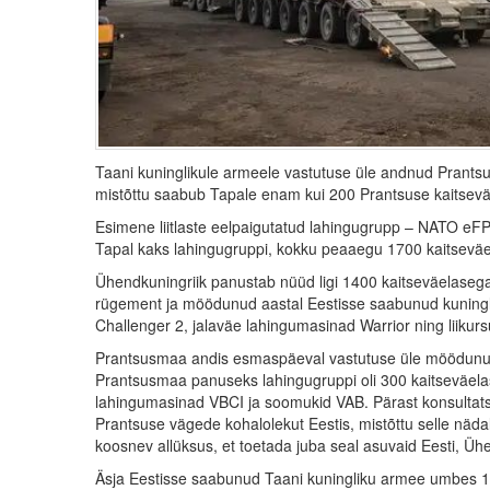
Taani kuninglikule armeele vastutuse üle andnud Prant
mistõttu saabub Tapale enam kui 200 Prantsuse kaitsevä
Esimene liitlaste eelpaigutatud lahingugrupp – NATO eFP
Tapal kaks lahingugruppi, kokku peaaegu 1700 kaitseväe
Ühendkuningriik panustab nüüd ligi 1400 kaitseväelasega 
rügement ja möödunud aastal Eestisse saabunud kuningl
Challenger 2, jalaväe lahingumasinad Warrior ning liikur
Prantsusmaa andis esmaspäeval vastutuse üle möödunud 
Prantsusmaa panuseks lahingugruppi oli 300 kaitseväelas
lahingumasinad VBCI ja soomukid VAB. Pärast konsultat
Prantsuse vägede kohalolekut Eestis, mistõttu selle näd
koosnev allüksus, et toetada juba seal asuvaid Eesti, Ühe
Äsja Eestisse saabunud Taani kuningliku armee umbes 15