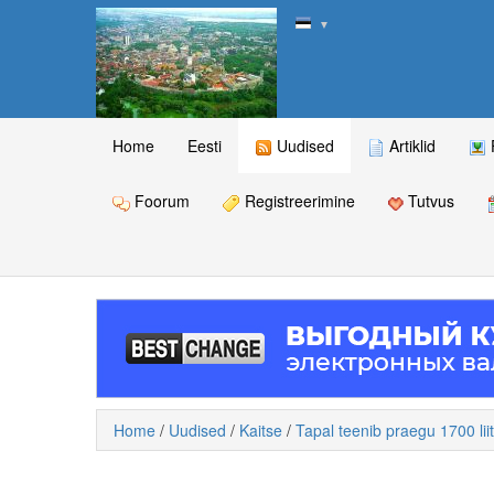
▼
Home
Eesti
Uudised
Artiklid
Foorum
Registreerimine
Tutvus
Home
/
Uudised
/
Kaitse
/
Tapal teenib praegu 1700 liit