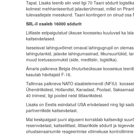
Tapal. Lisaks teenib siin veel ligi 70 Taani sõdurit logist
kolmest mehhaniseeritud jalaväerühmast, millel on Piranh
tulevaatlejate meeskond. Taani kontingent on olnud osa 
SIIL-il osaleb 16000 sõdurit
Liitlaste eelpaigutatud üksuse koosseisu kuuluvad ka Isl
kaitseväelased.
Iseseisvat lahinguvõimet omaval lahingugrupil on olemas
lahingutankid, jalaväe lahingumasinad, liikursuurtükid, t
muud toetussoomukid (side, meditsiin, logistika).
Ämaris paikneva Belgia õhuturbeüksuse kooseisus teenib 
kasutab hävitajaid F-16.
Tallinnas paikneva NATO staabielemendi (NFIU) koosseisus
Ühendriikidest, Hollandist, Kanadast, Poolast, Saksamaal
40 inimest, ligi pooled neist liitlasriikidest.
Lisaks on Eestis esindatud USA eriväelased ning ligi sadak
partnerriikide kaitseväelast.
Mai keskpaigast juuni alguseni korraldab kaitsevägi suurõ
reservväelast, kaitseliitlast, liitlasriikide sõdurit ja te
ohustsenaariumile reageerimise võimekuse kontrollimine