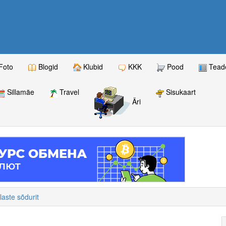
Foto
Blogid
Klubid
KKK
Pood
Teade
Sillamäe
Travel
Sisukaart
Äri
laste sõdurit