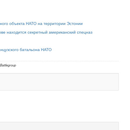
ного объекта НАТО на территории Эстонии
нове находится секретный американский спецназ
анцузского батальона НАТО
Battlegroup