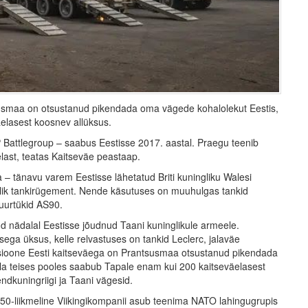
susmaa on otsustanud pikendada oma vägede kohalolekut Eestis,
elasest koosnev allüksus.
 Battlegroup – saabus Eestisse 2017. aastal. Praegu teenib
last, teatas Kaitseväe peastaap.
– tänavu varem Eestisse lähetatud Briti kuningliku Walesi
ik tankirügement. Nende käsutuses on muuhulgas tankid
suurtükid AS90.
nädalal Eestisse jõudnud Taani kuninglikule armeele.
ega üksus, kelle relvastuses on tankid Leclerc, jalaväe
sioone Eesti kaitseväega on Prantsusmaa otsustanud pikendada
ala teises pooles saabub Tapale enam kui 200 kaitseväelasest
ndkuningriigi ja Taani vägesid.
0-liikmeline Viikingikompanii asub teenima NATO lahingugrupis