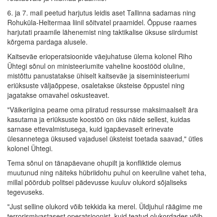
6. ja 7. mail peetud harjutus leidis aset Tallinna sadamas ning
Rohuküla-Heltermaa liinil sõitvatel praamidel. Õppuse raames
harjutati praamile lähenemist ning taktikalise üksuse siirdumist
kõrgema pardaga alusele.
Kaitseväe erioperatsioonide väejuhatuse ülema kolonel Riho
Ühtegi sõnul on ministeeriumite vaheline koostööd oluline,
mistõttu panustatakse ühiselt kaitseväe ja siseministeeriumi
eriüksuste väljaõppese, osaletakse üksteise õppustel ning
jagatakse omavahel oskusteavet.
"Väikeriigina peame oma piiratud ressursse maksimaalselt ära
kasutama ja eriüksuste koostöö on üks näide sellest, kuidas
sarnase ettevalmistusega, kuid igapäevaselt erinevate
ülesannetega üksused vajadusel üksteist toetada saavad," ütles
kolonel Ühtegi.
Tema sõnul on tänapäevane ohupilt ja konfliktide olemus
muutunud ning näiteks hübriidohu puhul on keeruline vahet teha,
millal pöördub politsei pädevusse kuuluv olukord sõjaliseks
tegevuseks.
"Just selline olukord võib tekkida ka merel. Üldjuhul räägime me
terrorismivastasest operatsioonist, kuid teatud olukordades võib