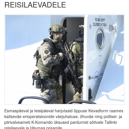
REISILAEVADELE
Esmaspäeval ja teisipäeval harjutasid õppuse Kevadtorm raames
kaitseväe erioperatsioonide väejuhatuse, õhuväe ning politsei- ja
piirivalveameti K-Komando üksused pardumist sõitvale Tallinki
reisilaevale ja Hiiumaa praamile.