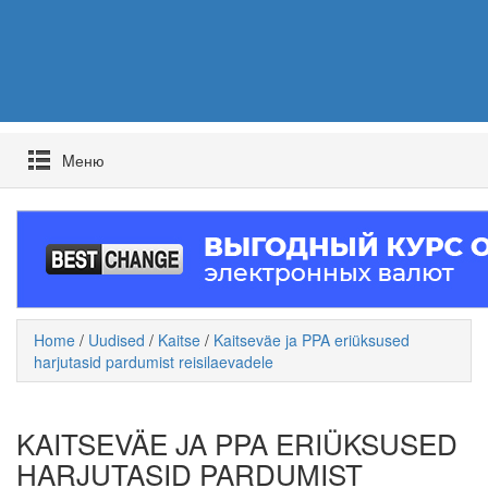
Mеню
Home
/
Uudised
/
Kaitse
/
Kaitseväe ja PPA eriüksused
harjutasid pardumist reisilaevadele
KAITSEVÄE JA PPA ERIÜKSUSED
HARJUTASID PARDUMIST