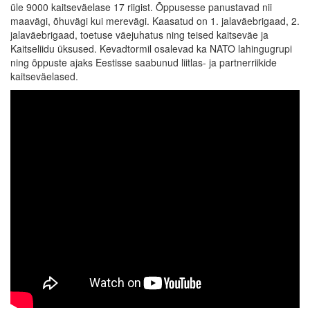
üle 9000 kaitseväelase 17 riigist. Õppusesse panustavad nii
maavägi, õhuvägi kui merevägi. Kaasatud on 1. jalaväebrigaad, 2.
jalaväebrigaad, toetuse väejuhatus ning teised kaitseväe ja
Kaitseliidu üksused. Kevadtormil osalevad ka NATO lahingugrupi
ning õppuste ajaks Eestisse saabunud liitlas- ja partnerriikide
kaitseväelased.