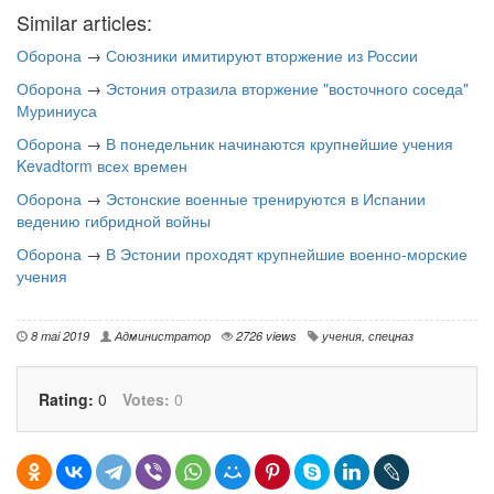
Similar articles:
Оборона
→
Союзники имитируют вторжение из России
Оборона
→
Эстония отразила вторжение "восточного соседа"
Муриниуса
Оборона
→
В понедельник начинаются крупнейшие учения
Kevadtorm всех времен
Оборона
→
Эстонские военные тренируются в Испании
ведению гибридной войны
Оборона
→
В Эстонии проходят крупнейшие военно-морские
учения
8 mai 2019
Администратор
2726 views
учения
,
спецназ
Rating:
0
Votes:
0