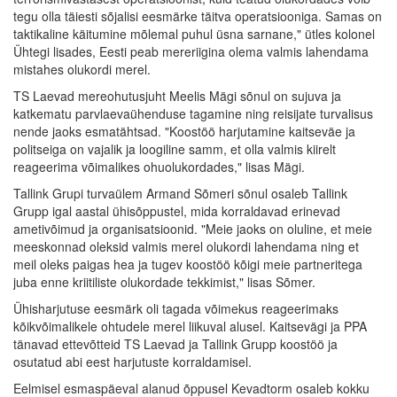
tegu olla täiesti sõjalisi eesmärke täitva operatsiooniga. Samas on
taktikaline käitumine mõlemal puhul üsna sarnane," ütles kolonel
Ühtegi lisades, Eesti peab mereriigina olema valmis lahendama
mistahes olukordi merel.
TS Laevad mereohutusjuht Meelis Mägi sõnul on sujuva ja
katkematu parvlaevaühenduse tagamine ning reisijate turvalisus
nende jaoks esmatähtsad. "Koostöö harjutamine kaitseväe ja
politseiga on vajalik ja loogiline samm, et olla valmis kiirelt
reageerima võimalikes ohuolukordades," lisas Mägi.
Tallink Grupi turvaülem Armand Sõmeri sõnul osaleb Tallink
Grupp igal aastal ühisõppustel, mida korraldavad erinevad
ametivõimud ja organisatsioonid. "Meie jaoks on oluline, et meie
meeskonnad oleksid valmis merel olukordi lahendama ning et
meil oleks paigas hea ja tugev koostöö kõigi meie partneritega
juba enne kriitiliste olukordade tekkimist," lisas Sõmer.
Ühisharjutuse eesmärk oli tagada võimekus reageerimaks
kõikvõimalikele ohtudele merel liikuval alusel. Kaitsevägi ja PPA
tänavad ettevõtteid TS Laevad ja Tallink Grupp koostöö ja
osutatud abi eest harjutuste korraldamisel.
Eelmisel esmaspäeval alanud õppusel Kevadtorm osaleb kokku