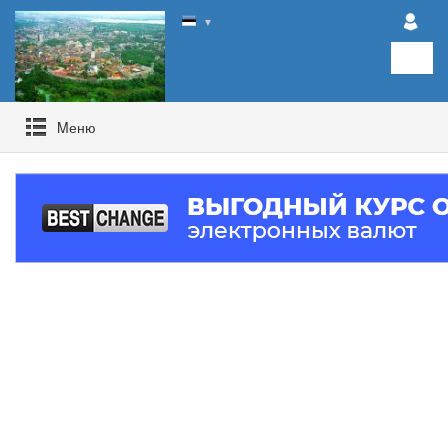
▼
Mеню