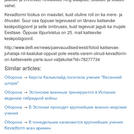
vahel.
Kevadtormi fookus on maaväel, kuid oluline roll on ka mere- ja
õhuväel. Suur osa õppuse tegevusest on tänavu kaitseväe
keskpolügoonil ja selle ümbruses, kuid tegevust jagub ka mujale
Eestisse. Õppuse lõpurivistus on 25. mail kaitseväe
keskpolügoonil.
http://www.delfi.ee/news/paevauudised/eesti/fotod-kaitsevae-
juhataja-nii-kaalukat-oppust-pole-eestis-varem-olnud-kevadtorm-
on-kaitsevaele-paris-suur-valjakutse?id=78277734
Similar articles:
Оборона
→
Керсти Кальюлайд посетила учения "Весенний
шторм"
Оборона
→
Эстонские военные тренируются в Испании
ведению гибридной войны
Оборона
→
В Эстонии проходят крупнейшие военно-морские
учения
Оборона
→
В понедельник начинаются крупнейшие учения
Kevadtorm всех времен