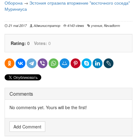
Оборона
→
Эстония отразила вторжение "восточного соседа"
Муриниуса
21 mai 2017
Администратор
4143 views
учения
,
Kevadtorm
Rating:
0
Votes:
0
Comments
No comments yet. Yours will be the first!
Add Comment