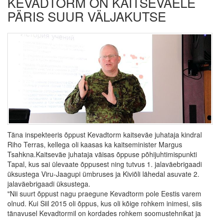
KEVADTORM ON KAITSEVÄELE
PÄRIS SUUR VÄLJAKUTSE
Täna inspekteeris õppust Kevadtorm kaitseväe juhataja kindral
Riho Terras, kellega oli kaasas ka kaitseminister Margus
Tsahkna.Kaitseväe juhataja väisas õppuse põhijuhtimispunkti
Tapal, kus sai ülevaate õppusest ning tutvus 1. jalaväebrigaadi
üksustega Viru-Jaagupi ümbruses ja Kiviõli lähedal asuvate 2.
jalaväebrigaadi üksustega.
"Nii suurt õppust nagu praegune Kevadtorm pole Eestis varem
olnud. Kui Siil 2015 oli õppus, kus oli kõige rohkem inimesi, siis
tänavusel Kevadtormil on kordades rohkem soomustehnikat ja