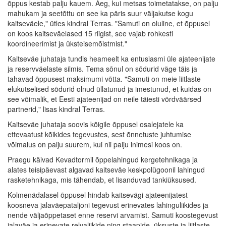
õppus kestab palju kauem. Aeg, kui metsas toimetatakse, on palju
mahukam ja seetõttu on see ka päris suur väljakutse kogu
kaitseväele," ütles kindral Terras. "Samuti on oluline, et õppusel
on koos kaitseväelased 15 riigist, see vajab rohkesti
koordineerimist ja üksteisemõistmist."
Kaitseväe juhataja tundis heameelt ka entusiasmi üle ajateenijate
ja reservväelaste silmis. Tema sõnul on sõdurid väge täis ja
tahavad õppusest maksimumi võtta. "Samuti on meie liitlaste
elukutselised sõdurid olnud üllatunud ja imestunud, et kuidas on
see võimalik, et Eesti ajateenijad on neile täiesti võrdväärsed
partnerid," lisas kindral Terras.
Kaitseväe juhataja soovis kõigile õppusel osalejatele ka
ettevaatust kõikides tegevustes, sest õnnetuste juhtumise
võimalus on palju suurem, kui nii palju inimesi koos on.
Praegu käivad Kevadtormil õppelahingud kergetehnikaga ja
alates teisipäevast algavad kaitseväe keskpolügoonil lahingud
rasketehnikaga, mis tähendab, et lisanduvad tankiüksused.
Kolmenädalasel õppusel hindab kaitsevägi ajateenijatest
koosneva jalaväepataljoni tegevust erinevates lahinguliikides ja
nende väljaõppetaset enne reservi arvamist. Samuti koostegevust
jalaväe ja erinevate relvaliikide ning staapide, üksuste ja liitlaste