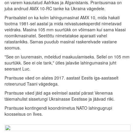
on varem kasutatud Aafrikas ja Afganistanis. Prantsusmaa on
juba andnud AMX 10-RC tanke ka Ukraina vägedele.
Prantsalstel on ka kolm lahingumasinat AMX 10, mida hakati
tootma 1981-sel aastal ja mida relvastuseksperdid nimetavad
veidraks. Masina 105 mm suurtükk on võimsam kui sama klassi
roomikmasinatel. Seetõttu nimetatakse aparaati vahel
ratastankiks. Samas puudub masinal raskerelvade vastane
soomus.
"See on luuremasin, mõeldud maakuulamiseks. Sellel on 105 mm
suurtükk. See ei ole tank," ütles jalaväe lahingumasina juht
seersant Luc.
Prantsuse väed on alates 2017. aastast Eestis iga-aastaselt
roteerunud Taani vägedega.
Prantsuse väed jäid aga eelmisel aastal pärast Venemaa
täiemahulist sissetungi Ukrainasse Eestisse ja jäävad riiki.
Prantsuse kontingendi koondnimetus NATO lahingugrupi
koosseisus on Ilves.