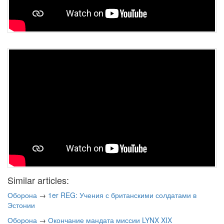
Similar articles:
Оборона
→
1er REG: Учения с британскими солдатами в
Эстонии
Оборона
→
Окончание мандата миссии LYNX XIX