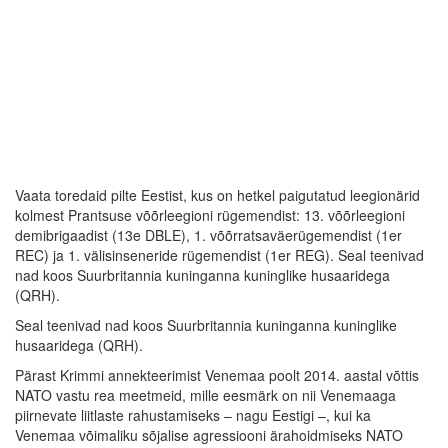
Vaata toredaid pilte Eestist, kus on hetkel paigutatud leegionärid
kolmest Prantsuse võõrleegioni rügemendist: 13. võõrleegioni
demibrigaadist (13e DBLE), 1. võõrratsaväerügemendist (1er
REC) ja 1. välisinseneride rügemendist (1er REG). Seal teenivad
nad koos Suurbritannia kuninganna kuninglike husaaridega
(QRH).
Seal teenivad nad koos Suurbritannia kuninganna kuninglike
husaaridega (QRH).
Pärast Krimmi annekteerimist Venemaa poolt 2014. aastal võttis
NATO vastu rea meetmeid, mille eesmärk on nii Venemaaga
piirnevate liitlaste rahustamiseks – nagu Eestigi –, kui ka
Venemaa võimaliku sõjalise agressiooni ärahoidmiseks NATO