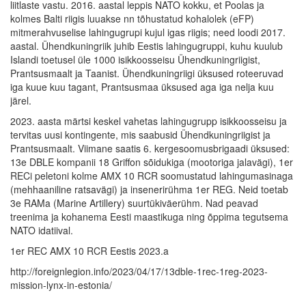
liitlaste vastu. 2016. aastal leppis NATO kokku, et Poolas ja
kolmes Balti riigis luuakse nn tõhustatud kohalolek (eFP)
mitmerahvuselise lahingugrupi kujul igas riigis; need loodi 2017.
aastal. Ühendkuningriik juhib Eestis lahingugruppi, kuhu kuulub
Islandi toetusel üle 1000 isikkoosseisu Ühendkuningriigist,
Prantsusmaalt ja Taanist. Ühendkuningriigi üksused roteeruvad
iga kuue kuu tagant, Prantsusmaa üksused aga iga nelja kuu
järel.
2023. aasta märtsi keskel vahetas lahingugrupp isikkoosseisu ja
tervitas uusi kontingente, mis saabusid Ühendkuningriigist ja
Prantsusmaalt. Viimane saatis 6. kergesoomusbrigaadi üksused:
13e DBLE kompanii 18 Griffon sõidukiga (mootoriga jalavägi), 1er
RECi peletoni kolme AMX 10 RCR soomustatud lahingumasinaga
(mehhaaniline ratsavägi) ja insenerirühma 1er REG. Neid toetab
3e RAMa (Marine Artillery) suurtükiväerühm. Nad peavad
treenima ja kohanema Eesti maastikuga ning õppima tegutsema
NATO idatiival.
1er REC AMX 10 RCR Eestis 2023.a
http://foreignlegion.info/2023/04/17/13dble-1rec-1reg-2023-
mission-lynx-in-estonia/