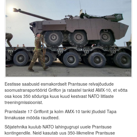
Eestisse saabusid esmakordselt Prantsuse relvajõudude
soomustransportöörid Griffon ja ratastel tankid AMX-10, et võtta
osa koos 350 sõduriga kuus kuud kestvast NATO liitlaste
treeningmissioonist.
Prantslaste 17 Griffonit ja kolm AMX-10 tanki jõudsid Tapa
linnakusse mööda raudteed.
Sõjatehnika kuulub NATO lahingugrupi uuele Prantsuse
kontingendile. Neid kasutab uus 350-liikmeline Prantsuse