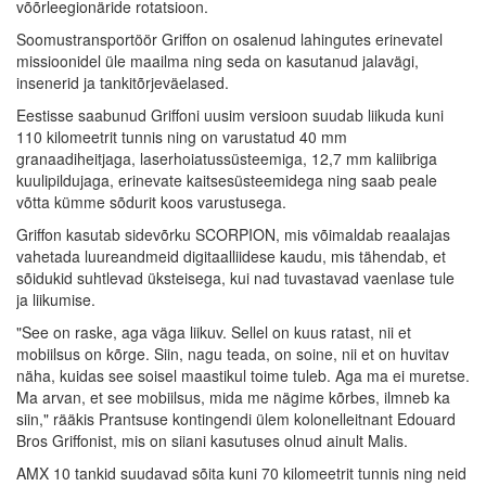
võõrleegionäride rotatsioon.
Soomustransportöör Griffon on osalenud lahingutes erinevatel
missioonidel üle maailma ning seda on kasutanud jalavägi,
insenerid ja tankitõrjeväelased.
Eestisse saabunud Griffoni uusim versioon suudab liikuda kuni
110 kilomeetrit tunnis ning on varustatud 40 mm
granaadiheitjaga, laserhoiatussüsteemiga, 12,7 mm kaliibriga
kuulipildujaga, erinevate kaitsesüsteemidega ning saab peale
võtta kümme sõdurit koos varustusega.
Griffon kasutab sidevõrku SCORPION, mis võimaldab reaalajas
vahetada luureandmeid digitaalliidese kaudu, mis tähendab, et
sõidukid suhtlevad üksteisega, kui nad tuvastavad vaenlase tule
ja liikumise.
"See on raske, aga väga liikuv. Sellel on kuus ratast, nii et
mobiilsus on kõrge. Siin, nagu teada, on soine, nii et on huvitav
näha, kuidas see soisel maastikul toime tuleb. Aga ma ei muretse.
Ma arvan, et see mobiilsus, mida me nägime kõrbes, ilmneb ka
siin," rääkis Prantsuse kontingendi ülem kolonelleitnant Edouard
Bros Griffonist, mis on siiani kasutuses olnud ainult Malis.
AMX 10 tankid suudavad sõita kuni 70 kilomeetrit tunnis ning neid