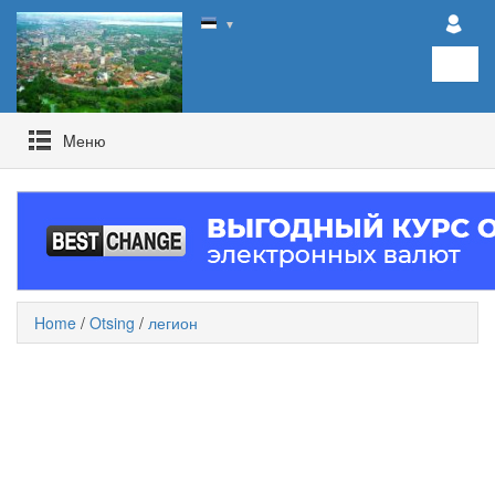
▼
Mеню
Home
/
Otsing
/
легион