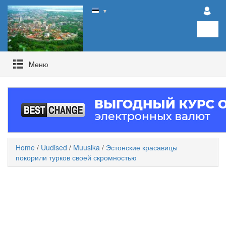
▼
Mеню
Home
/
Uudised
/
Muusika
/
Эстонские красавицы
покорили турков своей скромностью