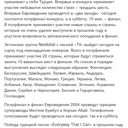
принимает у себя Турция. Впервые в конкурсе принимает
участие небывалое количество стран – тридцать шесть.
Впервые Евровидение проводится в «два захода»: сегодня
состоится полуфинал конкурса, а в субботу, 15 мая, – финал.
В полуфинале принимают участие новые страны и страны,
которые не очень удачно выступили в прошлом году и
упустили возможность автоматического попадания в финал.
Эстонская группа Neiokõsõ с песней «Tii» выйдет сегодня на
сцену под семнадцатым номером. Всего в полуфинале
принимают участие 22 страны, которые будут стремиться
занять 10 вакантных мест в финале. Их список в порядке
выступления выглядит следующим образом: Финляндия,
Белоруссия, Швейцария, Латвия, Израиль, Андорра,
Португалия, Мальта, Монако, Греция, Украина, Литва,
Албания, Кипр, Македония, Словения, Эстония, Хорватия,
Дания, Сербия и Черногория, Босния и Герцеговина,
Голландия.
Полуфинал и финал Евровидения 2004 проведут турецкие
суперзвезды Мелтем Кумбул и Корхан Абай. Телефонное
голосование будет проводиться как сегодня, так и в субботу.
Победа турецкой песни «Everyway That I Can» в прошлом году