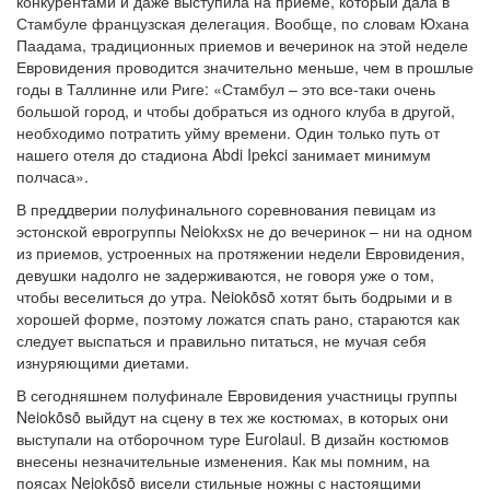
конкурентами и даже выступила на приеме, который дала в
Стамбуле французская делегация. Вообще, по словам Юхана
Паадама, традиционных приемов и вечеринок на этой неделе
Евровидения проводится значительно меньше, чем в прошлые
годы в Таллинне или Риге: «Стамбул – это все-таки очень
большой город, и чтобы добраться из одного клуба в другой,
необходимо потратить уйму времени. Один только путь от
нашего отеля до стадиона Abdi Ipekci занимает минимум
полчаса».
В преддверии полуфинального соревнования певицам из
эстонской еврогруппы Neiokхsх не до вечеринок – ни на одном
из приемов, устроенных на протяжении недели Евровидения,
девушки надолго не задерживаются, не говоря уже о том,
чтобы веселиться до утра. Neiokõsõ хотят быть бодрыми и в
хорошей форме, поэтому ложатся спать рано, стараются как
следует выспаться и правильно питаться, не мучая себя
изнуряющими диетами.
В сегодняшнем полуфинале Евровидения участницы группы
Neiokõsõ выйдут на сцену в тех же костюмах, в которых они
выступали на отборочном туре Eurolaul. В дизайн костюмов
внесены незначительные изменения. Как мы помним, на
поясах Neiokõsõ висели стильные ножны с настоящими