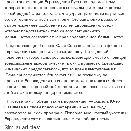
пресс-конференции Евровидения Руслана подняла тему
толерантности по отношению к сексуальным меньшинствам в
своей родной стране, сказав, что украинцы должны научиться
более терпимо относиться к геям. Это заявление вызвало
самое искреннее одобрение гостей Евровидения, среди
которых представители того самого сексуального
меньшинства составляют как раз подавляющее большинство.
Представляющая Россию Юлия Савичева покажет в финале
Евровидения мощное атлетическое шоу. На сцене ей
помогают четверо танцоров, выделывающих вместе с певицей
всевозможные акробатические трюки с примесью брейк-данс.
Изначально предполагалось, что во время выступления к
Юлии присоединятся бэк-вокалисты, но поскольку по
правилам Евровидения на сцене не может находиться более
шести человек, российской делегации пришлось отказаться от
этой затеи в пользу танцоров-гимнастов.
«Я готова как к победе, так и к поражению, — сказала Юлия
Савичева на своей пресс-конференции. – Я не буду
разочарована, если проиграю. Поверьте мне, каждый участник
Евровидения уже изначально является победителем».
Similar articles: