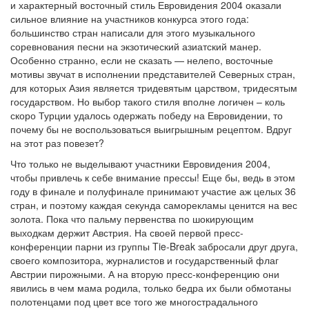
и характерный восточный стиль Евровидения 2004 оказали
сильное влияние на участников конкурса этого года:
большинство стран написали для этого музыкального
соревнования песни на экзотический азиатский манер.
Особенно странно, если не сказать — нелепо, восточные
мотивы звучат в исполнении представителей Северных стран,
для которых Азия является тридевятым царством, тридесятым
государством. Но выбор такого стиля вполне логичен – коль
скоро Турции удалось одержать победу на Евровидении, то
почему бы не воспользоваться выигрышным рецептом. Вдруг
на этот раз повезет?
Что только не выделывают участники Евровидения 2004,
чтобы привлечь к себе внимание прессы! Еще бы, ведь в этом
году в финале и полуфинале принимают участие аж целых 36
стран, и поэтому каждая секунда саморекламы ценится на вес
золота. Пока что пальму первенства по шокирующим
выходкам держит Австрия. На своей первой пресс-
конференции парни из группы Tie-Break забросали друг друга,
своего композитора, журналистов и государственный флаг
Австрии пирожными. А на вторую пресс-конференцию они
явились в чем мама родила, только бедра их были обмотаны
полотенцами под цвет все того же многострадального