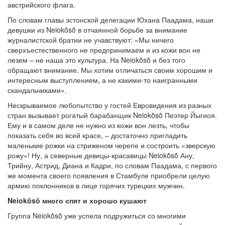
австрийского флага.
По словам главы эстонской делегации Юхана Паадама, наши
девушки из Neiokõsõ в отчаянной борьбе за внимание
журналистской братии не учавствуют: «Мы ничего
сверхъестественного не предпринимаем и из кожи вон не
лезем – не наша это культура. На Neiokõsõ и без того
обращают внимание. Мы хотим отличаться своим хорошим и
интересным выступлением, а не какими-то наигранными
скандальчиками».
Нескрываемое любопытство у гостей Евровидения из разных
стран вызывает рогатый барабанщик Neiokõsõ Пеэтер Йыгиоя.
Ему и в самом деле не нужно из кожи вон лезть, чтобы
показать себя во всей красе, – достаточно пригладить
маленькие рожки на стриженом черепе и состроить «зверскую
рожу»! Ну, а северные девицы-красавицы Neiokõsõ Ану,
Трийну, Астрид, Диана и Кадри, по словам Паадама, с первого
же момента своего появления в Стамбуле приобрели целую
армию поклонников в лице горячих турецких мужчин.
Neiokõsõ много спят и хорошо кушают
Группа Neiokõsõ уже успела подружиться со многими