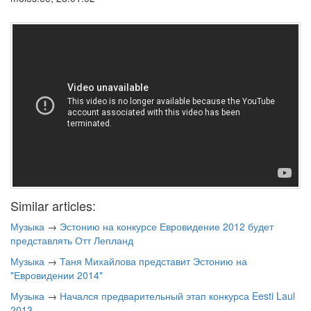
Similar articles:
Музыка
→
Эстонию на конкурсе Евровидение 2012 будет
представлять Отт Лепланд
Музыка
→
Таня Михайлова представит Эстонию на
"Евровидении 2014"
Музыка
→
Начался предварительный этап конкурса Eesti Laul
2013