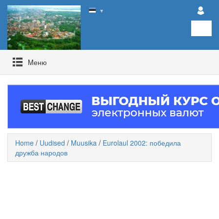
▼
Mеню
Home
/
Uudised
/
Muusika
/
Eurolaul 2002: победила
дружба народов