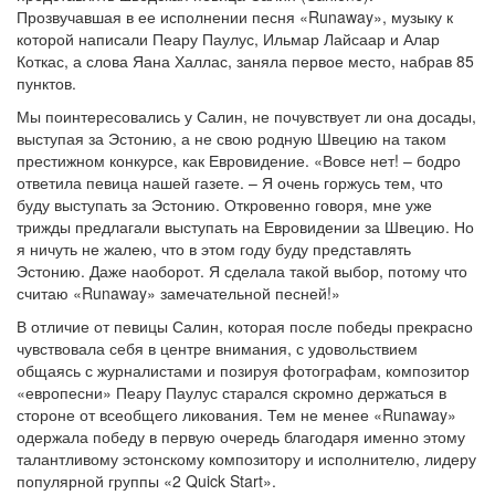
Прозвучавшая в ее исполнении песня «Runaway», музыку к
которой написали Пеару Паулус, Ильмар Лайсаар и Алар
Коткас, а слова Яана Халлас, заняла первое место, набрав 85
пунктов.
Мы поинтересовались у Салин, не почувствует ли она досады,
выступая за Эстонию, а не свою родную Швецию на таком
престижном конкурсе, как Евровидение. «Вовсе нет! – бодро
ответила певица нашей газете. – Я очень горжусь тем, что
буду выступать за Эстонию. Откровенно говоря, мне уже
трижды предлагали выступать на Евровидении за Швецию. Но
я ничуть не жалею, что в этом году буду представлять
Эстонию. Даже наоборот. Я сделала такой выбор, потому что
считаю «Runaway» замечательной песней!»
В отличие от певицы Салин, которая после победы прекрасно
чувствовала себя в центре внимания, с удовольствием
общаясь с журналистами и позируя фотографам, композитор
«европесни» Пеару Паулус старался скромно держаться в
стороне от всеобщего ликования. Тем не менее «Runaway»
одержала победу в первую очередь благодаря именно этому
талантливому эстонскому композитору и исполнителю, лидеру
популярной группы «2 Quick Start».