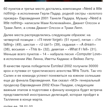
60 пунктов и третье место достались композиции «Need a little
nothing» в исполнении Герли Падар, родной сестры «золотого
призера» Евровидения 2001 Танеля Падара. Музыку «Need a
little nothing» написали Маки Колехмайнен, Джанет Олссон и
Траки Липп, а слова Джанет Олссон и Траки Липп.
Далее места распределились следующим образом: на
четвертой позиции – «I’ll never forget» (51 пункт), пятая – «I’m
falling» (49), шестая – «U can’t» (39), седьмая – «A dream»
(38), восьмая – «This is» (32), девятая – «What if i fell» (31).
Меньше всего пунктов – 14 – набрала песня «Computer Love»
в исполнении Иво Линна, Иветты Кадакас и Вейкко Латту.
В качестве приза победители Eurolaul 2002 получили 30000
крон и путевки от туристического агентства Wris Tours. Так что
Салин и ее команда успеют понежиться на южном солнышке
еще до финала Евровидения. Как сказал «МЭ» генеральный
продюсер Евровидения 2002 Юхан Паадам, следующим
важным этапом в подготовке к финалу конкурса будет встреча
представителей иностранных делегаций, которая пройдет в
Таллинне в конце марта.
moles.ee, 28.01.02