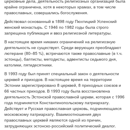
церковные дела, деятельность религиозных организаций была
крайне ограничена, хотя в некоторых храмах, в том числе
православных, совершались богослужения.
Действовал основанный в 1898 году Пюхтицкий Успенский
женский монастырь. С 1946 по 1982 годы была строго
запрещена публикация и ввоз религиозной литературы.
В настоящее время никаких ограничений на религиозную
деятельность не существует. Среди верующих преобладают
лютеране (80–85 %), встречаются также православные (в т.ч.
эстонцы), баптисты, методисты, адвентисты седьмого дня,
католики, пятидесятники.
В 1993 году был принят специальный закон о деятельности
церквей и приходов. В настоящее время на территории
Эстонии зарегистрировано 8 церквей, 8 приходных союзов и
66 частных приходов. В 1993 году была восстановлена
деятельность Эстонской православной церкви, которая с 1996
года подчиняется Константинопольскому патриархату.
Действует и Русская православная церковь, подчиняющаяся
московскому патриархату. Взаимоотношения двух
православных церквей являются одной из причин,
затрудняющих эстонско-российский политический диалог.