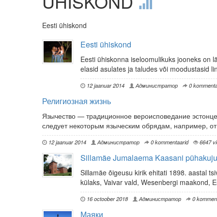
ÜHISKOND
Eesti ühiskond
Eesti ühiskond
Eesti ühiskonna iseloomulikuks jooneks on lä
elasid asulates ja taludes või moodustasid l
12 jaanuar 2014
Администратор
0 kommenta
Религиозная жизнь
Язычество — традиционное вероисповедание эстонце
следует некоторым языческим обрядам, например, от
12 jaanuar 2014
Администратор
0 kommentaarid
6647 v
Sillamäe Jumalaema Kaasani pühakuju 
Sillamäe õigeusu kirik ehitati 1898. aastal ts
külaks, Vaivar vald, Wesenbergi maakond, Es
16 octoober 2018
Администратор
0 komment
Маяки