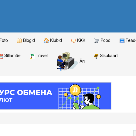
Foto
Blogid
Klubid
KKK
Pood
Teade
Sillamäe
Travel
Sisukaart
Äri