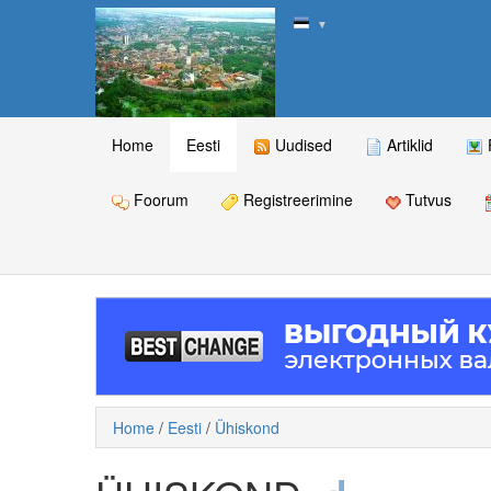
▼
Home
Eesti
Uudised
Artiklid
Foorum
Registreerimine
Tutvus
Home
/
Eesti
/
Ühiskond