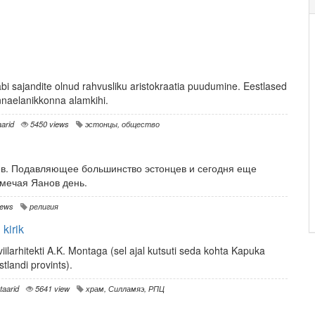
bi sajandite olnud rahvusliku aristokraatia puudumine. Eestlased
innaelanikkonna alamkihi.
arid
5450 views
эстонцы
,
общество
в. Подавляющее большинство эстонцев и сегодня еще
мечая Яанов день.
iews
религия
kirik
iviilarhitekti A.K. Montaga (sel ajal kutsuti seda kohta Kapuka
tlandi provints).
aarid
5641 view
храм
,
Силламяэ
,
РПЦ