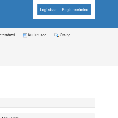
Logi sisse
Registreerimine
tetahvel
Kuulutused
Otsing