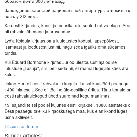
образом почти 300 лет назад.
Зарождение эстонской национальной литературы относится к
началу XIX века.
Ka eesti kirjandus, kunst ja muusika olid seotud rahva eluga. See
oli rahvale lähedane ja arusaadav.
Lydia Koidula kirjutas oma luuletustes kodust, lapsepõlvest,
isamaast ja loodusest just nii, nagu seda igaüks oma südames
tundis.
Kui Eduard Bornhöhe kirjutas Jüriöö ülestõusust ajaloolise
jutustuse „Tasuja", siis loeti seda nii, et raamat lugejate käes ära
kulus.
Jakob Hurt oli eesti rahvaluule koguja. Ta sai kaastööd peaaegu
1400 inimeselt. See oli tõeline üle-eestiline üritus. Tänu temale on
eesti rahvaluulekogud ühed suuremad kogu maailmas.
19. sajandi teisel poolel kujunes eesti kirjakeel. 1880. aastateks oli
Eesti peaaegu täieliku kirjaoskusega maa, kus elanikkond luges
üsna aktiivselt.
Discuss on forum
Similar articles: