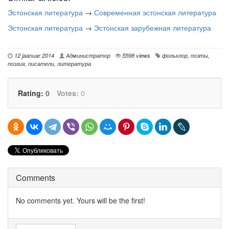
Эстонская литература
→
Современная эстонская литература
Эстонская литература
→
Эстонская зарубежная литература
12 jaanuar 2014
Администратор
5598 views
фольклор
,
поэты
,
поэзия
,
писатели
,
литература
Rating:
0
Votes:
0
Comments
No comments yet. Yours will be the first!