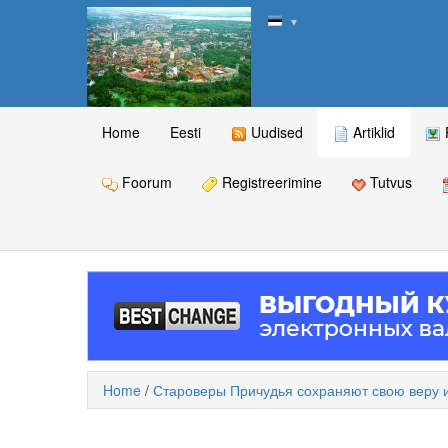
▼
Home
Eesti
Uudised
Artiklid
Foorum
Registreerimine
Tutvus
Home
/
Староверы Причудья сохраняют свою веру 