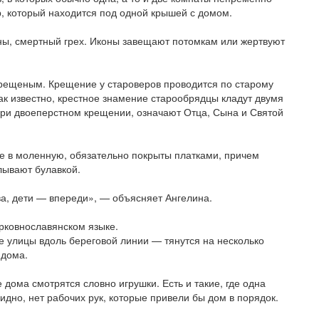
, который находится под од­ной крышей с домом.
ины, смертный грех. Иконы завещают потомкам или жертвуют
ре­щеным. Крещение у старо­веров проводится по старому
Как из­вестно, крестное знамение старообрядцы кладут двумя
ри дво­е­­перстном крещении, означают Отца, Сына и Святой
е в моленную, обязательно покрыты платками, причем
лывают булавкой.
а, дети — впереди», — объясняет Ангелина.
рковнославянском языке.
е улицы вдоль береговой линии — тянутся на несколько
 дома.
 дома смотрятся словно игрушки. Есть и такие, где одна
идно, нет рабочих рук, которые привели бы дом в порядок.