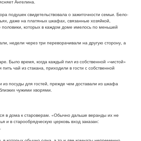
ъясняет Ангелина.
го­ра подушек свидетельствовала о зажиточности семьи. Бело­
ьях, да­же на платяных шкафах, свя­занные хозяйкой,
е половики, ко­торых в каждом доме имелось по меньшей
ли, недели через три переворачивали на другую сторону, а
ре. Было время, когда каждый пил из собственной «чис­той»
и пить чай из стакана, приходили в гости с собственной
и из посуды для гостей, прежде чем доставали из шкафа
 близких чужими хворями.
ься в дома к староверам. «Обычно дальше веранды их не
нья и в старообрядческую церковь вход заказан:
.
, в которых обычно одна, а то и две комнаты непременно