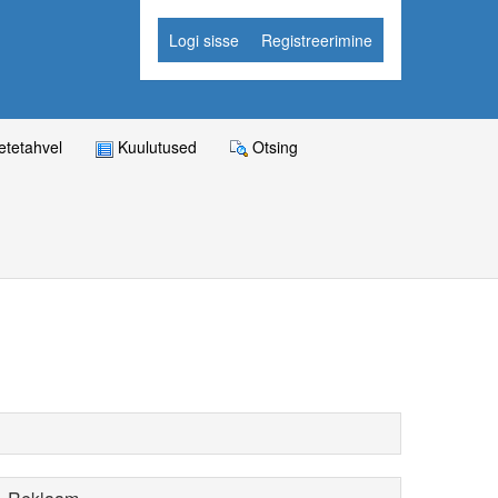
Logi sisse
Registreerimine
tetahvel
Kuulutused
Otsing