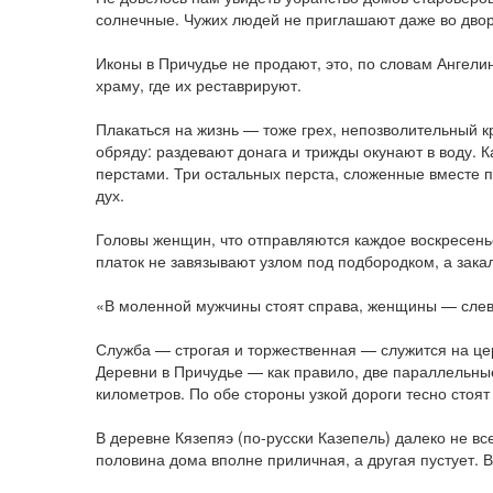
солнечные. Чужих людей не приглашают даже во двор
Иконы в Причудье не продают, это, по словам Ангел
храму, где их рес­таврируют.
Плакаться на жизнь — тоже грех, непозволительный к
обряду: раздевают донага и три­жды окунают в воду. 
перстами. Три остальных перс­та, сложенные вместе п
дух.
Головы женщин, что отправляются каждое воскресень
платок не завязывают узлом под подбородком, а зака
«В моленной мужчины стоят справа, женщины — слев
Служба — строгая и торжественная — служится на це
Деревни в Причудье — как правило, две параллельны
километров. По обе стороны узкой дороги тесно стоят
В деревне Кязепяэ (по-русски Казепель) далеко не все
половина дома вполне приличная, а другая пустует. В