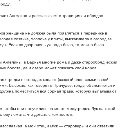
ороду.
ляет Ангелина и рассказывает о традициях и обрядах
еров женщина не должна была появляться в переднике в
лодая хозяйка, хлопоча у плиты, выскакивала в огород за
муж. Если во двор очень уж надо было, то можно было
м Ангелины, в Варнья многие дома и даже старообрядческий
ые болота, да и озеро может показать свой норов.
аях грядки в огородах копают (каждый член семьи своей
ими. Высокие, как говорят в Причудье, гряды объясняются и
олжна помес­титься вся сорная трава, которую выпалывают
, чтобы они получились на месте межугрядка. Лук на такой
олову ломать, что делать с компостом.
равославная, а мой отец и муж — староверы и они ответили