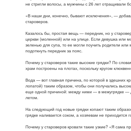
не стригли волосы, а мужчины с 26 лет отращивали б
«В наши дни, конечно, бывают исключения», — добав
староверов.
Казалось бы, простая вещь — передник, но у старов
церкви (моленной) или на улице. Если девушка или мо
зеленью для супа, то ее могли поучить родители или 
подоткнуть передник за пояс.
Почему у староверов такие высокие грядки? По слова
храм построены на плотах, поскольку кругом клюквенн
Вода — вот главная причина, по которой в здешних кр
лопатой) таким образом, чтобы они получались высок
еще одной причиной: между ними — в межугрядке — д
летом.
На следующий год новые грядки копают таким образом
грядке наливается соком, а хозяевам не приходится г
Почему у староверов кровати такие узкие? «Я сама п