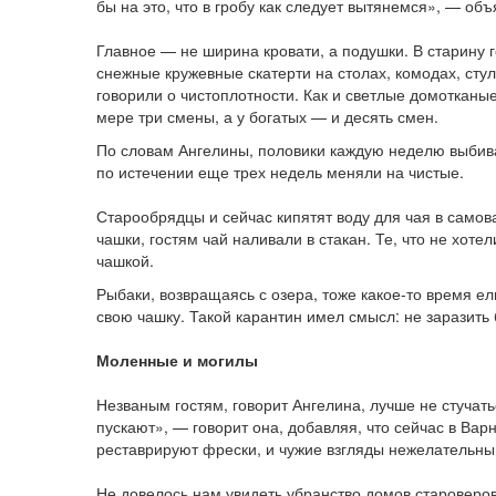
бы на это, что в гробу как следует вытянемся», — об
Главное — не ширина кро­вати, а подушки. В старину 
снежные кружевные скатерти на столах, комодах, стул
говорили о чис­топлотности. Как и светлые домотканы
мере три смены, а у богатых — и десять смен.
По словам Ангелины, половики каждую неделю выбива
по истечении еще трех недель меняли на чистые.
Старообрядцы и сейчас кипятят воду для чая в самова
чашки, гостям чай наливали в стакан. Те, что не хотел
чашкой.
Рыбаки, возвращаясь с озера, тоже какое-то время ел
свою чашку. Такой карантин имел смысл: не заразить
Моленные и могилы
Незваным гостям, говорит Ангелина, лучше не стучат
пускают», — говорит она, добавляя, что сейчас в Вар
реставрируют фрески, и чужие взгляды нежелательны
Не довелось нам увидеть убранство домов староверов