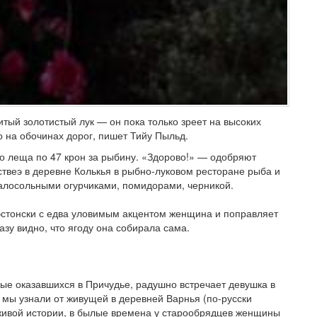
тый золотистый лук — он пока только зреет на высоких
о на обочинах дорог, пишет Тийу Пыльд.
о леща по 47 крон за рыбину. «Здорово!» — одобряют
ствеэ в деревне Колькья в рыбно-луковом ресторане рыба и
малосольными огурчиками, помидорами, черникой.
эстонски с едва уловимым акцентом женщина и поправляет
зу видно, что ягоду она собирала сама.
вые оказавшихся в Причудье, радушно встречает девушка в
 мы узнали от живущей в деревней Варнья (по-русски
живой истории, в былые времена у старообрядцев женщины