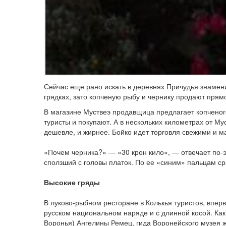
Сейчас еще рано искать в деревнях Причудья знамени
грядках, зато копченую рыбу и чернику продают прям
В магазине Муствеэ продавщица предлагает копченог
туристы и покупают. А в нескольких километрах от Му
дешевле, и жирнее. Бойко идет торговля свежими и 
«Почем черника?» — «30 крон кило», — отвечает по-
сползший с головы платок. По ее «синим» пальцам сра
Высокие гряды
В луково-рыбном ресторане в Колькья туристов, впер
русском национальном наряде и с длинной косой. Как
Воронья) Ангелины Ремец, гида Воронейского музея 