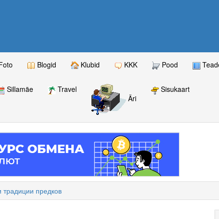
Foto
Blogid
Klubid
KKK
Pood
Teade
Sillamäe
Travel
Sisukaart
Äri
и традиции предков