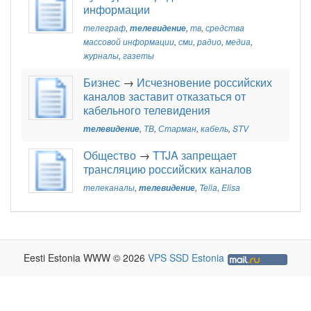
информации
телеграф
,
телевидение
,
тв
,
средства
массовой информации
,
сми
,
радио
,
медиа
,
журналы
,
газеты
Бизнес
→
Исчезновение российских
каналов заставит отказаться от
кабельного телевидения
телевидение
,
ТВ
,
Старман
,
кабель
,
STV
Общество
→
TTJA запрещает
трансляцию российских каналов
телеканалы
,
телевидение
,
Telia
,
Elisa
Eesti Estonia WWW © 2026
VPS SSD Estonia