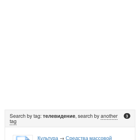
Search by tag:
телевидение
, search by
another
3
tag
Культура
→
Средства массовой