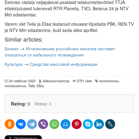
Eelmise nädala neljapäeval peatasid telekomiettevõtted TTJA
ettekirjutusest tulenevalt RTR Planeta, TVCi, Belarus 24 ja NTV
Miri edastamise.
Varem olid Telia ja Elisa teatanud otsusest lõpetada PBK, REN TV
ja NTV Miri edastamine, kuid seda alles aprillist.
Similar articles:
Бизнес
→
Исчезновение российских каналов заставит
отказаться от кабельного телевидения
Культура
→
Средства массовой информации
24 veebruar 2022
Администратор
2751 view
телеканалы
,
телевидение
,
Telia
,
Elisa
Rating:
0
Votes:
0