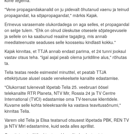
kohe tegema.
"Vene propagandakanalid on ju pidevalt õhutanud vaenu ja teinud
propagandat, ka sõjapropagandat," märkis Kajak.
Erinevus varasemate olukordadega on aga selles, et propagandal
on selge tulem. "Ehk on olnud üleskutse otsesele sõjategevusele
ja sellele on ka saabunud reaalne tagajärg, mis annab
meediateenuste seaduses selle koosseisu kindlasti kokku."
Kajak kinnitas, et TTJA annab endast parima, et 24 tunni jooksul
vastav otsus teha. "Igal asjal peab olema juriidiline alus," rõhutas
ta.
Telia teatas reede esimestel minutitel, et peatab TTJA
ettekirjutuse alusel osade venekeelsete kanalite edastamise.
"Olukorrast tulenevalt lõpetab Telia 25. veebruari öösel
telekanalite RTR Planeta, NTV Mir, Rossia 24 ja TV Centre
International (TVCI) edastamise oma TV-teenuse klientidele.
Kuvame selle kohta teleekraanile ka vastava teavitussõnumi,"
kinnitas Telia.
Varem olid Telia ja Elisa teatanud otsusest lõpetada PBK, REN TV
ja NTV Miri edastamine, kuid seda alles aprillist.