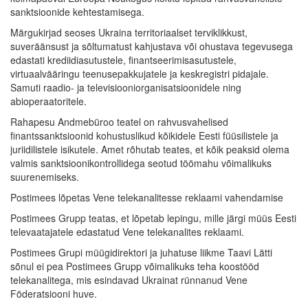
sanktsioonide kehtestamisega.
Märgukirjad seoses Ukraina territoriaalset terviklikkust,
suveräänsust ja sõltumatust kahjustava või ohustava tegevusega
edastati krediidiasutustele, finantseerimisasutustele,
virtuaalvääringu teenusepakkujatele ja keskregistri pidajale.
Samuti raadio- ja televisiooniorganisatsioonidele ning
abioperaatoritele.
Rahapesu Andmebüroo teatel on rahvusvahelised
finantssanktsioonid kohustuslikud kõikidele Eesti füüsilistele ja
juriidilistele isikutele. Amet rõhutab teates, et kõik peaksid olema
valmis sanktsioonikontrollidega seotud töömahu võimalikuks
suurenemiseks.
Postimees lõpetas Vene telekanalitesse reklaami vahendamise
Postimees Grupp teatas, et lõpetab lepingu, mille järgi müüs Eesti
televaatajatele edastatud Vene telekanalites reklaami.
Postimees Grupi müügidirektori ja juhatuse liikme Taavi Lätti
sõnul ei pea Postimees Grupp võimalikuks teha koostööd
telekanalitega, mis esindavad Ukrainat rünnanud Vene
Föderatsiooni huve.