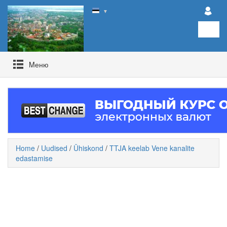
▼
Mеню
Home
/
Uudised
/
Ühiskond
/
TTJA keelab Vene kanalite
edastamise