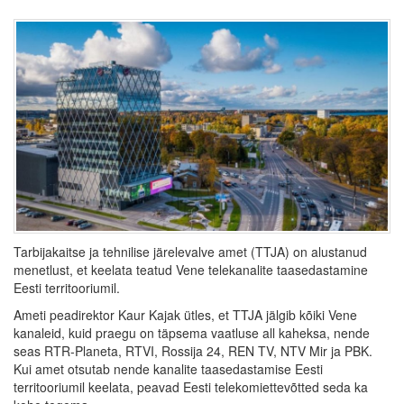
Tarbijakaitse ja tehnilise järelevalve amet (TTJA) on alustanud
menetlust, et keelata teatud Vene telekanalite taasedastamine
Eesti territooriumil.
Ameti peadirektor Kaur Kajak ütles, et TTJA jälgib kõiki Vene
kanaleid, kuid praegu on täpsema vaatluse all kaheksa, nende
seas RTR-Planeta, RTVI, Rossija 24, REN TV, NTV Mir ja PBK.
Kui amet otsutab nende kanalite taasedastamise Eesti
territooriumil keelata, peavad Eesti telekomiettevõtted seda ka