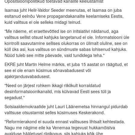
Opositsioonipoliitikud toetavad kanalite keelustamist
Isamaa juht Helir-Valdor Seeder meenutas, et Isamaa on juba
esitanud eelnõu Vene propagandakanalite keelamiseks Eestis,
kuid valitsus ei ole selleks midagi teinud.
"Me näeme, et eraettevõtted ise on initsiatiivi näidanud, aga
valitsus sellist otsust kahjuks langetanud ei ole. Informatsiooni üle
kontrolli saavutamine sellises olukorras on ülimalt oluline, see on
küll üks asi, kus valitsus on sündmuste sabas lohisenud kahjuks.
Nüüd tuleb see mitte päevade, vaid tundidega teha."
EKRE juht Martin Helme märkis, et juba 15 aastat on räägitud, et
see ei ole enam küsimus sõnavabadusest või
ajakirjandusvabadusest.
"Need on järjest rohkem ikkagi riiklikult korraldatud
desinformatsioonikanalid, mis külvavad Eesti sees tüli ja
segadust."
Sotsiaaldemokraatide juht Lauri Läänemetsa hinnangul pidurdab
valitsuse otsustamist selles küsimuses Keskerakond.
"Reformierakond ei suuda ennast valitsuses lihtsalt kehtestada.
Nagu me nägime eile ka Venemaa tegevust hukkamõistva
avalduse hääletusel riigikogus, siis kahjuks kõik ühe