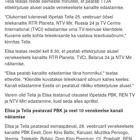
Telia teatas reede esimestel minutitel, et peatab TTJA
ettekirjutuse alusel osade venekeelsete kanalite edastamise.
"Olukorrast tulenevalt lõpetab Telia 25. veebruari öösel
telekanalite RTR Planeta, NTV Mir, Rossia 24 ja TV Centre
International (TVCI) edastamise oma TV-teenuse klientidele.
Kuvame selle kohta teleekraanile ka vastava teavitussõnumi,"
kinnitas Telia.
Elisa teatas reedel kell 8.30, et peatab ettekirjutuse alusel
venekeelsete kanalite RTR Planeta, TVCi, Belarus 24 ja NTV Mir
näitamise.
"Elisa peatab kanalite edastamise täna hommikul," teatas
ettevõte. "Kliendile kuvatakse teleekraanil sõnum kahes keeles:
Kanali edastamine Eestis on peatatud riikliku ettekirjutuse alusel."
Varem olid Telia ja Elisa teatanud otsusest lõpetada PBK, REN TV
ja NTV Miri edastamine, kuid seda alles aprillist.
Elisa ja Telia peatavad PBK ja veel 10 venekeelse kanali
näitamise
Elisa ja Telia peatavad esmaspäeval, 28. veebruaril venekeelsete
kanalite PBK Eesti, Dom Kino Baltic, Karusel, Muzõka Pervogo,
Vremja, Telekafe, Bobjor, Dom Kino Premium, О!, Pojehali!, REN