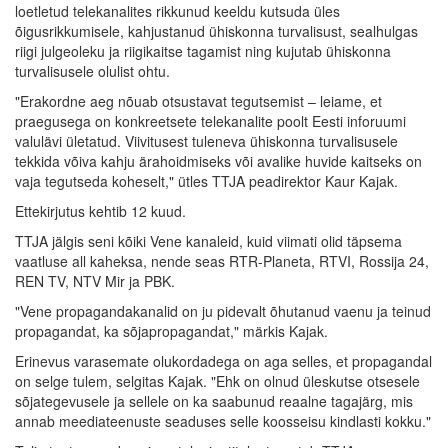
loetletud telekanalites rikkunud keeldu kutsuda üles
õigusrikkumisele, kahjustanud ühiskonna turvalisust, sealhulgas
riigi julgeoleku ja riigikaitse tagamist ning kujutab ühiskonna
turvalisusele olulist ohtu.
"Erakordne aeg nõuab otsustavat tegutsemist – leiame, et
praegusega on konkreetsete telekanalite poolt Eesti inforuumi
valulävi ületatud. Viivitusest tuleneva ühiskonna turvalisusele
tekkida võiva kahju ärahoidmiseks või avalike huvide kaitseks on
vaja tegutseda koheselt," ütles TTJA peadirektor Kaur Kajak.
Ettekirjutus kehtib 12 kuud.
TTJA jälgis seni kõiki Vene kanaleid, kuid viimati olid täpsema
vaatluse all kaheksa, nende seas RTR-Planeta, RTVI, Rossija 24,
REN TV, NTV Mir ja PBK.
"Vene propagandakanalid on ju pidevalt õhutanud vaenu ja teinud
propagandat, ka sõjapropagandat," märkis Kajak.
Erinevus varasemate olukordadega on aga selles, et propagandal
on selge tulem, selgitas Kajak. "Ehk on olnud üleskutse otsesele
sõjategevusele ja sellele on ka saabunud reaalne tagajärg, mis
annab meediateenuste seaduses selle koosseisu kindlasti kokku."