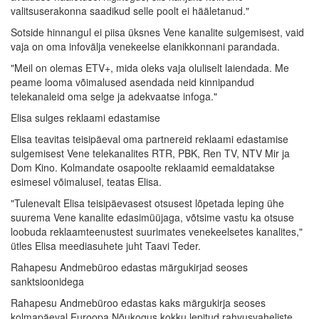
valitsuserakonna saadikud selle poolt ei hääletanud."
Sotside hinnangul ei piisa üksnes Vene kanalite sulgemisest, vaid
vaja on oma infovälja venekeelse elanikkonnani parandada.
"Meil on olemas ETV+, mida oleks vaja oluliselt laiendada. Me
peame looma võimalused asendada neid kinnipandud
telekanaleid oma selge ja adekvaatse infoga."
Elisa sulges reklaami edastamise
Elisa teavitas teisipäeval oma partnereid reklaami edastamise
sulgemisest Vene telekanalites RTR, PBK, Ren TV, NTV Mir ja
Dom Kino. Kolmandate osapoolte reklaamid eemaldatakse
esimesel võimalusel, teatas Elisa.
"Tulenevalt Elisa teisipäevasest otsusest lõpetada leping ühe
suurema Vene kanalite edasimüüjaga, võtsime vastu ka otsuse
loobuda reklaamteenustest suurimates venekeelsetes kanalites,"
ütles Elisa meediasuhete juht Taavi Teder.
Rahapesu Andmebüroo edastas märgukirjad seoses
sanktsioonidega
Rahapesu Andmebüroo edastas kaks märgukirja seoses
kolmapäeval Euroopa Nõukogus kokku lepitud rahvusvaheliste