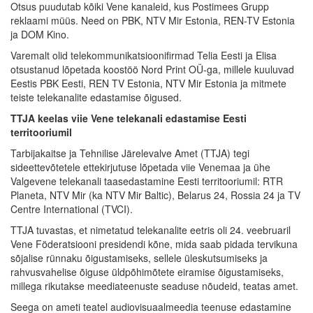
Otsus puudutab kõiki Vene kanaleid, kus Postimees Grupp
reklaami müüs. Need on PBK, NTV Mir Estonia, REN-TV Estonia
ja DOM Kino.
Varemalt olid telekommunikatsioonifirmad Telia Eesti ja Elisa
otsustanud lõpetada koostöö Nord Print OÜ-ga, millele kuuluvad
Eestis PBK Eesti, REN TV Estonia, NTV Mir Estonia ja mitmete
teiste telekanalite edastamise õigused.
TTJA keelas viie Vene telekanali edastamise Eesti
territooriumil
Tarbijakaitse ja Tehnilise Järelevalve Amet (TTJA) tegi
sideettevõtetele ettekirjutuse lõpetada viie Venemaa ja ühe
Valgevene telekanali taasedastamine Eesti territooriumil: RTR
Planeta, NTV Mir (ka NTV Mir Baltic), Belarus 24, Rossia 24 ja TV
Centre International (TVCI).
TTJA tuvastas, et nimetatud telekanalite eetris oli 24. veebruaril
Vene Föderatsiooni presidendi kõne, mida saab pidada tervikuna
sõjalise rünnaku õigustamiseks, sellele üleskutsumiseks ja
rahvusvahelise õiguse üldpõhimõtete eiramise õigustamiseks,
millega rikutakse meediateenuste seaduse nõudeid, teatas amet.
Seega on ameti teatel audiovisuaalmeedia teenuse edastamine