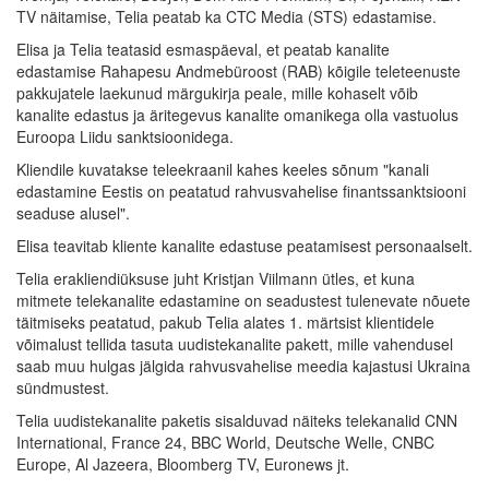
TV näitamise, Telia peatab ka CTC Media (STS) edastamise.
Elisa ja Telia teatasid esmaspäeval, et peatab kanalite
edastamise Rahapesu Andmebüroost (RAB) kõigile teleteenuste
pakkujatele laekunud märgukirja peale, mille kohaselt võib
kanalite edastus ja äritegevus kanalite omanikega olla vastuolus
Euroopa Liidu sanktsioonidega.
Kliendile kuvatakse teleekraanil kahes keeles sõnum "kanali
edastamine Eestis on peatatud rahvusvahelise finantssanktsiooni
seaduse alusel".
Elisa teavitab kliente kanalite edastuse peatamisest personaalselt.
Telia erakliendiüksuse juht Kristjan Viilmann ütles, et kuna
mitmete telekanalite edastamine on seadustest tulenevate nõuete
täitmiseks peatatud, pakub Telia alates 1. märtsist klientidele
võimalust tellida tasuta uudistekanalite pakett, mille vahendusel
saab muu hulgas jälgida rahvusvahelise meedia kajastusi Ukraina
sündmustest.
Telia uudistekanalite paketis sisalduvad näiteks telekanalid CNN
International, France 24, BBC World, Deutsche Welle, CNBC
Europe, Al Jazeera, Bloomberg TV, Euronews jt.