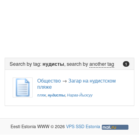
Search by tag:
нудисты
, search by
another tag
1
Общество
→
Загар на нудистском
пляже
пляж
,
нудисты
,
Нарва-Йыэсуу
Eesti Estonia WWW © 2026
VPS SSD Estonia