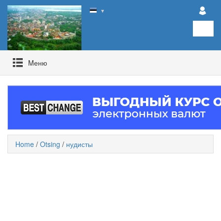
▼
Mеню
Home
/
Otsing
/
нудисты