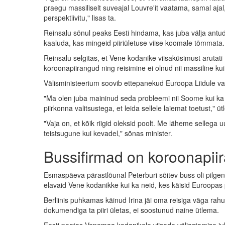
praegu massiliselt suveajal Louvre'it vaatama, samal ajal,
perspektiivitu," lisas ta.
Reinsalu sõnul peaks Eesti hindama, kas juba välja antud 
kaaluda, kas mingeid piiriületuse viise koomale tõmmata.
Reinsalu selgitas, et Vene kodanike viisaküsimust arutati
koroonapiirangud ning reisimine ei olnud nii massiline ku
Välisministeerium soovib ettepanekud Euroopa Liidule va
"Ma olen juba maininud seda probleemi nii Soome kui ka L
piirkonna valitsustega, et leida sellele laiemat toetust," ü
"Vaja on, et kõik riigid oleksid poolt. Me läheme sellega 
teistsugune kui kevadel," sõnas minister.
Bussifirmad on koroonapii
Esmaspäeva pärastlõunal Peterburi sõitev buss oli pilgeni r
elavaid Vene kodanikke kui ka neid, kes käisid Euroopa
Berliinis puhkamas käinud Irina jäi oma reisiga väga rahule 
dokumendiga ta piiri ületas, ei soostunud naine ütlema.
Eesti peatas Venemaa kodanikele viisade väljastamise ju