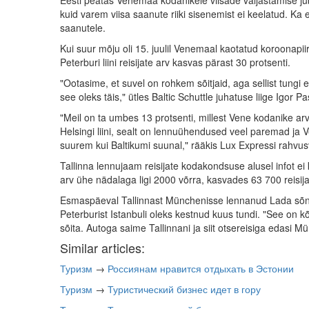
kuid varem viisa saanute riiki sisenemist ei keelatud. Ka ei t
saanutele.
Kui suur mõju oli 15. juulil Venemaal kaotatud koroonapiir
Peterburi liini reisijate arv kasvas pärast 30 protsenti.
"Ootasime, et suvel on rohkem sõitjaid, aga sellist tungi
see oleks täis," ütles Baltic Schuttle juhatuse liige Igor P
"Meil on ta umbes 13 protsenti, millest Vene kodanike arv
Helsingi liini, sealt on lennuühendused veel paremad ja
suurem kui Baltikumi suunal," rääkis Lux Expressi rahvus
Tallinna lennujaam reisijate kodakondsuse alusel infot e
arv ühe nädalaga ligi 2000 võrra, kasvades 63 700 reisijal
Esmaspäeval Tallinnast Münchenisse lennanud Lada sõnul o
Peterburist Istanbuli oleks kestnud kuus tundi. "See on kõi
sõita. Autoga saime Tallinnani ja siit otsereisiga edasi Mü
Similar articles:
Туризм
→
Россиянам нравится отдыхать в Эстонии
Туризм
→
Туристический бизнес идет в гору