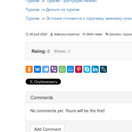
Туризм
→
Туризм - растущий бизнес
Туризм
→
Деньги на туризм
Туризм
→
Эстония готовится к горячему зимнему сезо
26 juuli 2022
Администратор
2644 views
Шенген
,
тури
Rating:
0
Votes:
0
Comments
No comments yet. Yours will be the first!
Add Comment