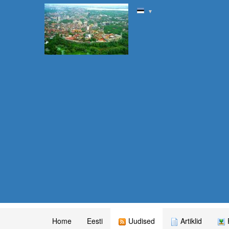
▼
Home
Eesti
Uudised
Artiklid