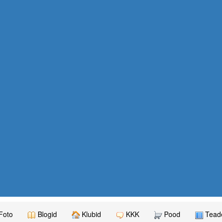
Foto
Blogid
Klubid
KKK
Pood
Teade