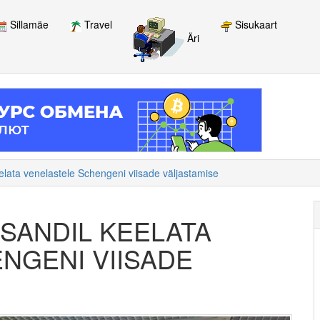
Sillamäe
Travel
Sisukaart
Äri
eelata venelastele Schengeni viisade väljastamise
ASANDIL KEELATA
NGENI VIISADE