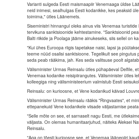
Varianti sulgeda Eesti maismaapiir Venemaaga üldse Lää
neid inimesi, sealhulgas Eesti kodanikke, kes peaksid üle
toimima," ütles Läänemets.
Siseministri hinnangul oleks ainus viis Venemaa turistid
tervikuna sanktsioonide kehtestamine. "Sanktsioonid pe
Balti riikide ja Poolaga jääme ainukeseks, siis sellel on k
"Kui ühes Euroopa riigis tapetakse naisi, lapsi ja püütaks
teeme nüüd osalisi sanktsioone. Tegelikult see pingutus
seda peab rääkima, jah. Kes seda valitsuse poolt algat
Välisminister Urmas Reinsalu ütles pühapäeval Delfile, e
Venemaa kodanike reisipiirangutes. Välisminister ütles le
kolleegiga ning välisministeerium valmistub Eesti seisuko
Reinsalu: on kurioosne, et Vene kodanikud käivad Louvre'
Välisminister Urmas Reinsalu rääkis "Ringvaates", et mi
ettepanekuid Vene kodanikele viisade väljastamise peat
"Selle mõte on see, et sarnaselt nagu Eesti, me ütleksime
väljasta. On olemas humanitaarjuhud, näiteks Aleksei Nav
Reinsalu.
"Aga on tõesti kurioosne see, et Venemaa läänepiiri ka