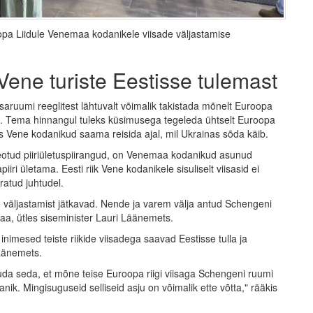
oopa Liidule Venemaa kodanikele viisade väljastamise
 Vene turiste Eestisse tulemast
saruumi reeglitest lähtuvalt võimalik takistada mõnelt Euroopa
ist. Tema hinnangul tuleks küsimusega tegeleda ühtselt Euroopa
s Vene kodanikud saama reisida ajal, mil Ukrainas sõda käib.
eotud piiriületuspiirangud, on Venemaa kodanikud asunud
 ületama. Eesti riik Vene kodanikele sisuliselt viisasid ei
ratud juhtudel.
 väljastamist jätkavad. Nende ja varem välja antud Schengeni
saa, ütles siseminister Lauri Läänemets.
nimesed teiste riikide viisadega saavad Eestisse tulla ja
Läänemets.
uda seda, et mõne teise Euroopa riigi viisaga Schengeni ruumi
ik. Mingisuguseid selliseid asju on võimalik ette võtta," rääkis