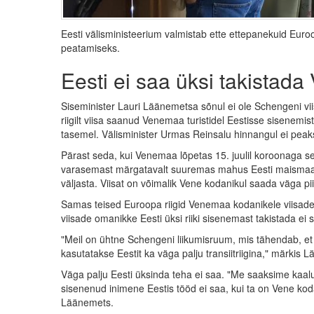
Eesti välisministeerium valmistab ette ettepanekuid Eur
peatamiseks.
Eesti ei saa üksi takistada
Siseminister Lauri Läänemetsa sõnul ei ole Schengeni vii
riigilt viisa saanud Venemaa turistidel Eestisse sisenem
tasemel. Välisminister Urmas Reinsalu hinnangul ei peak
Pärast seda, kui Venemaa lõpetas 15. juulil koroonaga s
varasemast märgatavalt suuremas mahus Eesti maismaapiiri
väljasta. Viisat on võimalik Vene kodanikul saada väga pii
Samas teised Euroopa riigid Venemaa kodanikele viisade
viisade omanikke Eesti üksi riiki sisenemast takistada ei 
"Meil on ühtne Schengeni liikumisruum, mis tähendab, et i
kasutatakse Eestit ka väga palju transiitriigina," märkis 
Väga palju Eesti üksinda teha ei saa. "Me saaksime kaal
sisenenud inimene Eestis tööd ei saa, kui ta on Vene kodan
Läänemets.