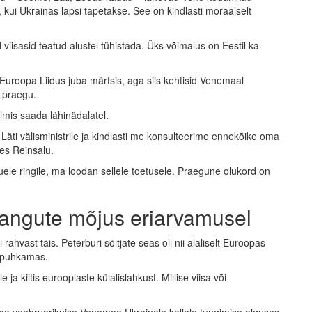
 kui Ukrainas lapsi tapetakse. See on kindlasti moraalselt
viisasid teatud alustel tühistada. Üks võimalus on Eestil ka
 Euroopa Liidus juba märtsis, aga siis kehtisid Venemaal
i praegu.
lmis saada lähinädalatel.
äti välisministrile ja kindlasti me konsulteerime ennekõike oma
tles Reinsalu.
uuele ringile, ma loodan sellele toetusele. Praegune olukord on
rangute mõjus eriarvamusel
ahvast täis. Peterburi sõitjate seas oli nii alaliselt Euroopas
s puhkamas.
ja kiitis eurooplaste külalislahkust. Millise viisa või
ba veebruarikuise Venemaa Ukrainale kallale tungimise alguses,