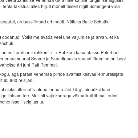
ehta takistusi alles hiljuti mõnelt teiselt riigilt Schengeni viisa
angutel, on bussifirmad eri meelt. Näiteks Baltic Schuttle
 ei oodanud. Võiksime avada veel ühe väljumise ja arvan, et ka
ashchuk.
 on neli protsenti rohkem. /.../ Rohkem kasutatakse Peterburi -
 Venemaa suunal Soome ja Skandinaavia suunal liikumine on isegi
vahelise äri juht Rait Remmel.
i kogu, aga pärast Venemaa piiride avamist kasvas lennureisijate
t 65 800 reisijani.
leks alternatiiv olnud lennata läbi Türgi, ainuüksi lend
ge lihtsam tee. Meil oli vaja koeraga võimalikult lihtsalt edasi
nchenisse," selgitas ta.