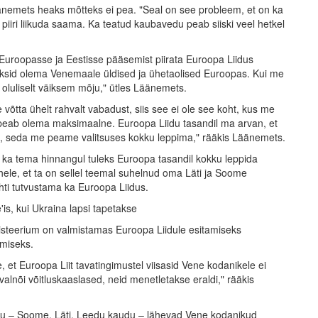
nemets heaks mõtteks ei pea. "Seal on see probleem, et on ka
 piiri liikuda saama. Ka teatud kaubavedu peab siiski veel hetkel
e Euroopasse ja Eestisse pääsemist piirata Euroopa Liidus
aksid olema Venemaale üldised ja ühetaolised Euroopas. Kui me
a oluliselt väiksem mõju," ütles Läänemets.
e võtta ühelt rahvalt vabadust, siis see ei ole see koht, kus me
 peab olema maksimaalne. Euroopa Liidu tasandil ma arvan, et
ab, seda me peame valitsuses kokku leppima," rääkis Läänemets.
t ka tema hinnangul tuleks Euroopa tasandil kokku leppida
hele, et ta on sellel teemal suhelnud oma Läti ja Soome
hti tutvustama ka Euroopa Liidus.
is, kui Ukraina lapsi tapetakse
nisteerium on valmistamas Euroopa Liidule esitamiseks
amiseks.
, et Euroopa Liit tavatingimustel viisasid Vene kodanikele ei
alnõi võitluskaaslased, neid menetletakse eraldi," rääkis
udu – Soome, Läti, Leedu kaudu – lähevad Vene kodanikud