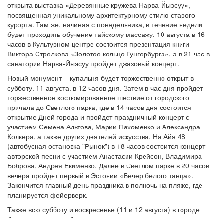
открыта выставка «Деревянные кружева Нарва-Йыэсуу»,
посвященная уникальному архитектурному стилю старого
курорта. Там же, начиная с понедельника, в течение недели
будет проходить обучение тайскому массажу. 10 августа в 16
часов в Культурном центре состоится презентация книги
Виктора Стрелкова «Золотое кольцо Гунгербурга», а в 21 час в
санатории Нарва-Йыэсуу пройдет джазовый концерт.
Новый монумент – купальня будет торжественно открыт в
субботу, 11 августа, в 12 часов дня. Затем в час дня пройдет
торжественное костюмированное шествие от городского
причала до Светлого парка, где в 14 часов дня состоится
открытие Дней города и пройдет праздничный концерт с
участием Семена Альтова, Марии Пахоменко и Александра
Колкера, а также других деятелей искусства. На Айя 48
(автобусная остановка "Рынок") в 18 часов состоится концерт
авторской песни с участием Анастасии Крейсон, Владимира
Боброва, Андрея Екименко. Далее в Светлом парке в 20 часов
вечера пройдет первый в Эстонии «Вечер белого танца».
Закончится главный день праздника в полночь на пляже, где
планируется фейерверк.
Также всю субботу и воскресенье (11 и 12 августа) в городе