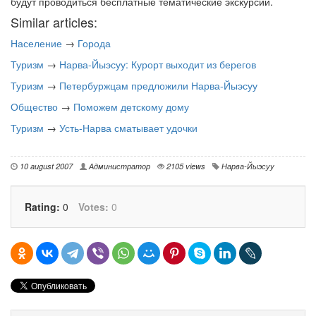
будут проводиться бесплатные тематические экскурсии.
Similar articles:
Население
→
Города
Туризм
→
Нарва-Йыэсуу: Курорт выходит из берегов
Туризм
→
Петербуржцам предложили Нарва-Йыэсуу
Общество
→
Поможем детскому дому
Туризм
→
Усть-Нарва сматывает удочки
10 august 2007
Администратор
2105 views
Нарва-Йыэсуу
Rating:
0
Votes:
0