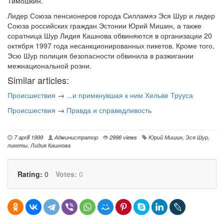
Тимошкин.
Лидер Союза пенсионеров города Силламяэ Эся Шур и лидер
Союза российских граждан Эстонии Юрий Мишин, а также
соратница Шур Лидия Кашнова обвиняются в организации 20
октября 1997 года несанкционированных пикетов. Кроме того,
Эсю Шур полиция безопасности обвинила в разжигании
межнациональной розни.
Similar articles:
Происшествия
→
...и примкнувшая к ним Хельве Трууса
Происшествия
→
Правда и справедливость
7 aprill 1999
Администратор
2996 views
Юрий Мишин
,
Эся Шур
,
пикеты
,
Лидия Кашнова
Rating:
0
Votes:
0