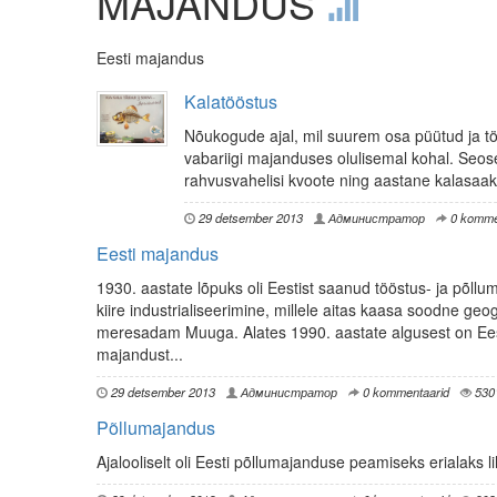
MAJANDUS
Eesti majandus
Kalatööstus
Nõukogude ajal, mil suurem osa püütud ja töö
vabariigi majanduses olulisemal kohal. Seo
rahvusvahelisi kvoote ning aastane kalasaak 
29 detsember 2013
Администратор
0 komme
Eesti majandus
1930. aastate lõpuks oli Eestist saanud tööstus- ja põllum
kiire industrialiseerimine, millele aitas kaasa soodne geog
meresadam Muuga. Alates 1990. aastate algusest on Ee
majandust...
29 detsember 2013
Администратор
0 kommentaarid
530
Põllumajandus
Ajalooliselt oli Eesti põllumajanduse peamiseks erialaks l