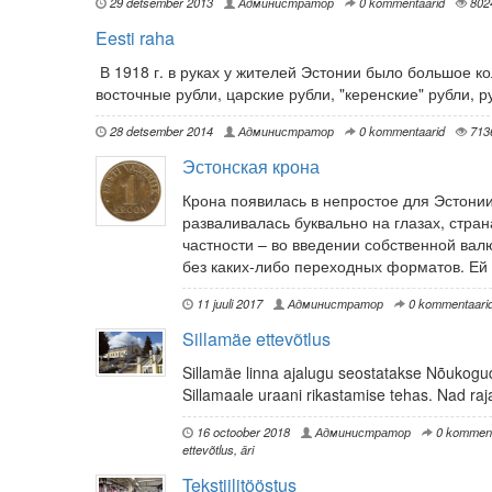
29 detsember 2013
Администратор
0 kommentaarid
802
Eesti raha
В 1918 г. в руках у жителей Эстонии было большое к
восточные рубли, царские рубли, "керенские" рубли, р
28 detsember 2014
Администратор
0 kommentaarid
713
Эстонская крона
Крона появилась в непростое для Эстони
разваливалась буквально на глазах, стр
частности – во введении собственной ва
без каких-либо переходных форматов. Ей 
11 juuli 2017
Администратор
0 kommentaari
Sillamäe ettevõtlus
Sillamäe linna ajalugu seostatakse Nõukogud
Sillamaale uraani rikastamise tehas. Nad raja
16 octoober 2018
Администратор
0 komment
ettevõtlus
,
äri
Tekstiilitööstus