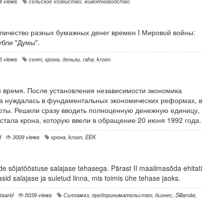
4 views
сельское хозяйство
,
животноводство
оличество разных бумажных денег времен I Мировой войны:
убли "Думы".
6 views
сент
,
крона
,
деньги
,
raha
,
kroon
и время. После установления независимости экономика
ана нуждалась в фундаментальных экономических реформах, в
люты. Решили сразу вводить полноценную денежную единицу,
стала крона, которую ввели в обращение 20 июня 1992 года.
d
3009 views
крона
,
kroon
,
EEK
e sõjatööstuse salajase tehasega. Pärast II maailmasõda ehitati
sid salajase ja suletud linna, mis toimis ühe tehase jaoks.
aarid
5039 views
Силламяэ
,
предпринимательство
,
бизнес
,
Sillamäe
,