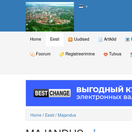
▼
Home
Eesti
Uudised
Artiklid
Foorum
Registreerimine
Tutvus
Home
/
Eesti
/
Majandus