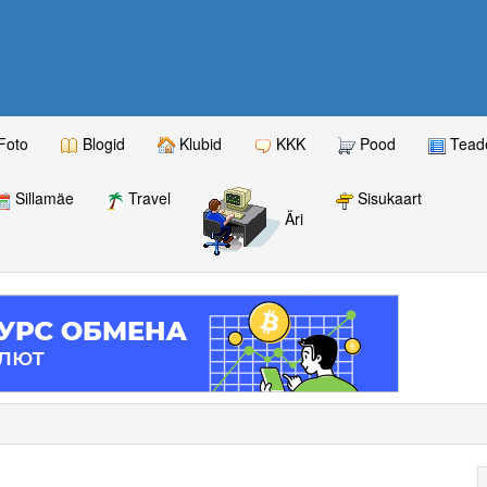
Foto
Blogid
Klubid
KKK
Pood
Teade
Sillamäe
Travel
Sisukaart
Äri