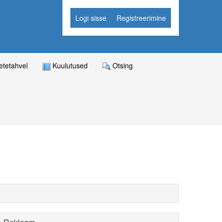
Logi sisse
Registreerimine
tetahvel
Kuulutused
Otsing