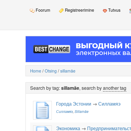
Foorum
Registreerimine
Tutvus
Home
/
Otsing
/
sillamäe
Search by tag:
sillamäe
, search by
another tag
Города Эстонии
→
Силламяэ
Силламяэ
,
Sillamäe
Экономика
→
Предпринимательс