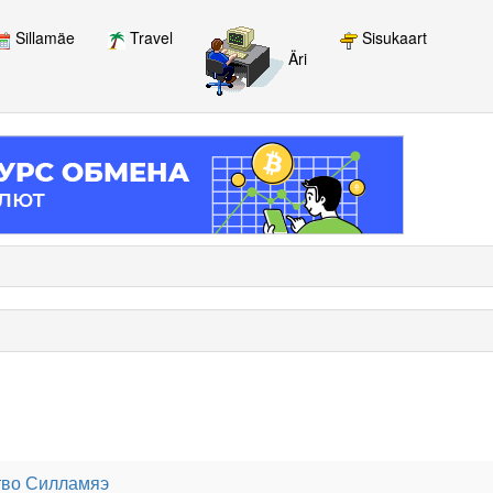
Sillamäe
Travel
Sisukaart
Äri
тво Силламяэ