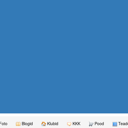
Foto
Blogid
Klubid
KKK
Pood
Teade