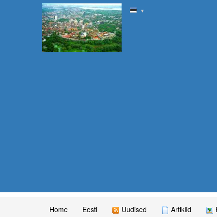
▼
Home
Eesti
Uudised
Artiklid