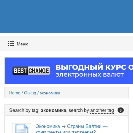
Mеню
Home
/
Otsing
/
экономика
Search by tag:
экономика
, search by
another tag
6
Экономика
→
Страны Балтии —
конкуренты или партнеры?