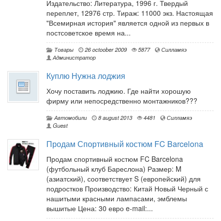
Издательство: Литература, 1996 г. Твердый
переплет, 12976 стр. Тираж: 11000 экз. Настоящая
"Всемирная история" является одной из первых в
постсоветское время на...
Товары
26 octoober 2009
5877
Силламяэ
Администратор
Куплю Нужна лоджия
Хочу поставить лоджию. Где найти хорошую
фирму или непосредственно монтажников???
Автомобили
8 august 2013
4481
Силламяэ
Guest
Продам Спортивный костюм FC Barcelona
Продам спортивный костюм FC Barcelona
(футбольный клуб Бареслона) Размер: M
(азиатский), соответствует S (европейский) для
подростков Производство: Китай Новый Черный с
нашитыми красными лампасами, эмблемы
вышитые Цена: 30 евро e-mail:...