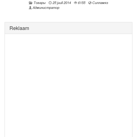
Товары
25 juuli 2014
6155
Силламяэ
Администратор
Reklaam