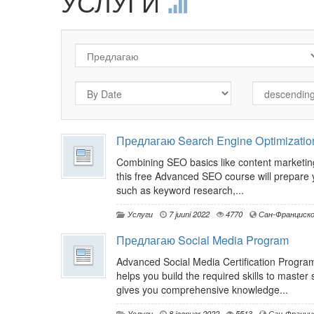
УСЛУГИ
Предлагаю Search Engine Optimizatio
Combining SEO basics like content marketing,
this free Advanced SEO course will prepare 
such as keyword research,...
Услуги
7 juuni 2022
4770
Сан-Франциск
Предлагаю Social Media Program
Advanced Social Media Certification Program 
helps you build the required skills to maste
gives you comprehensive knowledge...
Услуги
8 jaanuar 2022
5513
Сан-Франци