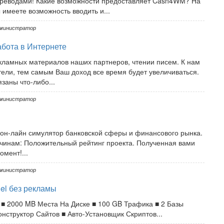
ереводами! Какие возможности предоставляет Cash4WM? На
меете возможность вводить и...
министратор
абота в Интернете
кламных материалов наших партнеров, чтении писем. К нам
ли, тем самым Ваш доход все время будет увеличиваться.
заны что-либо...
министратор
 он-лайн симулятор банковской сферы и финансового рынка.
инам: Положительный рейтинг проекта. Полученная вами
мент!...
министратор
el без рекламы
ng ■ 2000 MB Места На Диске ■ 100 GB Трафика ■ 2 Базы
нструктор Сайтов ■ Авто-Установщик Скриптов...