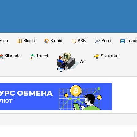
Foto
Blogid
Klubid
KKK
Pood
Teade
Sillamäe
Travel
Sisukaart
Äri