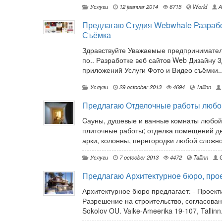
Услуги
12 jaanuar 2014
6715
World
А
Предлагаю Студия Webwhale Разрабо
Съёмка
Здравствуйте Уважаемые предпринимател
по.. Разработке веб сайтов Web Дизайну
приложений Услуги Фото и Видео съёмки..
Услуги
29 octoober 2013
4694
Tallinn
Предлагаю Отделочные работы любо
Cауны, душевые и ванные комнаты любой 
плиточные работы; отделка помещений де
арки, колонны, перегородки любой сложно
Услуги
7 octoober 2013
4472
Tallinn
G
Предлагаю Архитектурное бюро, про
Архитектурное бюро предлагает: - Проек
Разрешение на строительство, согласования
Sokolov OU. Vaike-Ameerika 19-107, Tallinn.