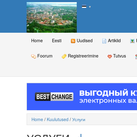
▼
Home
Eesti
Uudised
Artiklid
Foorum
Registreerimine
Tutvus
Home
/
Kuulutused
/
Услуги