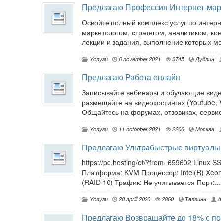
Предлагаю Профессия Интернет-мар
Освойте полный комплекс услуг по инте
маркетологом, стратегом, аналитиком, кон
лекции и задания, выполнение которых мож
Услуги
6 november 2021
3745
Дублин
Предлагаю Работа онлайн
Записывайте вебинары и обучающие видео
размещайте на видеохостингах (Youtube, 
Общайтесь на форумах, отзовиках, сервис
Услуги
11 octoober 2021
2206
Москва
Предлагаю Ультрабыстрые виртуаль
https://pq.hosting/et/?from=659602 Linux 
Платформа: KVM Процессор: Intel(R) Xeon
(RAID 10) Трафик: Не учитывается Порт:...
Услуги
28 aprill 2020
2860
Таллинн
А
Предлагаю Возвращайте до 18% с по