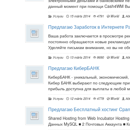
электронными деньгами и банковскими п
данный момент при помощи Cash4WM Вы и
Услуги
15 märts 2014
4791
World
Ад
Предлагаю Заработок в Интернете Р
Ваша работа заключается в просмотре ре
постоянно обращаются новые рекламодате
Уделяйте письмам внимание, но вы не обя
Услуги
13 märts 2014
8690
World
Ад
Предлагаю КиберБАНК
КиберБАНК - уникальный, экономический,
Кибер БАНК выбирают по следующим прич
прибыль доступна для выплаты в любой мо
Услуги
12 märts 2014
4778
World
Ад
Предлагаю Бесплатный хостинг Cpan
Shared Hosting from Web Incubator Hosti
Данных MySQL ■ 2 Почтовых Аккаунта ■ Ко