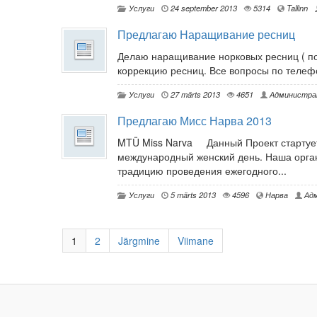
Услуги
24 september 2013
5314
Tallinn
Предлагаю Наращивание ресниц
Делаю наращивание норковых ресниц ( по
коррекцию ресниц. Все вопросы по телеф
Услуги
27 märts 2013
4651
Администра
Предлагаю Мисс Нарва 2013
MTÜ Miss Narva Данный Проект стартует 
международный женский день. Наша орга
традицию проведения ежегодного...
Услуги
5 märts 2013
4596
Нарва
Адм
1
2
Järgmine
Viimane