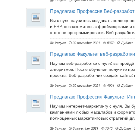
Предлагаю Профессия Веб-разработ
Вы с нуля научитесь создавать полноценн
и PHP, познакомитесь с фреймворками и 
этого не программировали. Веб-разработч
Услуги
20 november 2021
5372
Дублин
Предлагаю Факультет веб-разработки
Научим веб-разработке с нуля: вы пройдё
алгоритмов. После обучения получите пр
проекты. Веб-разработчик создаёт сайты: п
Услуги
20 november 2021
4901
Дублин
Предлагаю Профессия Факультет Инт
Научим интернет-маркетингу с нуля. Вы б
кампаниями любых масштабов и форматов,
полноценных маркетинговых стратегий для
Услуги
6 november 2021
7545
Дублин