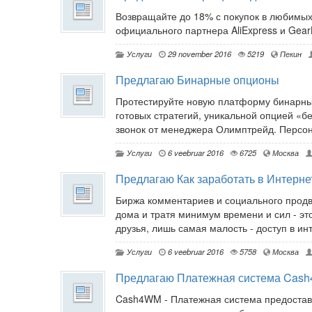
Возвращайте до 18% с покупок в любимых
официального партнера AliExpress и GearB
Услуги
29 november 2016
5219
Пекин
Предлагаю Бинарные опционы
Протестируйте новую платформу бинарных
готовых стратегий, уникальной опцией «б
звонок от менеджера Олимптрейд. Персо
Услуги
6 veebruar 2016
6725
Москва
Предлагаю Как заработать в Интерне
Биржа комментариев и социального продв
дома и тратя минимум времени и сил - это
друзья, лишь самая малость - доступ в ин
Услуги
6 veebruar 2016
5758
Москва
Предлагаю Платежная система Cas
Cash4WM - Платежная система предостав