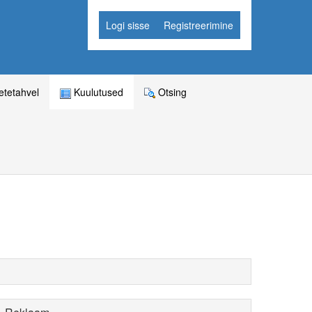
Logi sisse
Registreerimine
tetahvel
Kuulutused
Otsing