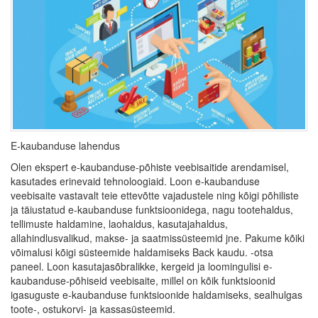
E-kaubanduse lahendus
Olen ekspert e-kaubanduse-põhiste veebisaitide arendamisel,
kasutades erinevaid tehnoloogiaid. Loon e-kaubanduse
veebisaite vastavalt teie ettevõtte vajadustele ning kõigi põhiliste
ja täiustatud e-kaubanduse funktsioonidega, nagu tootehaldus,
tellimuste haldamine, laohaldus, kasutajahaldus,
allahindlusvalikud, makse- ja saatmissüsteemid jne. Pakume kõiki
võimalusi kõigi süsteemide haldamiseks Back kaudu. -otsa
paneel. Loon kasutajasõbralikke, kergeid ja loomingulisi e-
kaubanduse-põhiseid veebisaite, millel on kõik funktsioonid
igasuguste e-kaubanduse funktsioonide haldamiseks, sealhulgas
toote-, ostukorvi- ja kassasüsteemid.