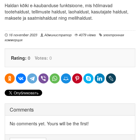
Haldan kõiki e-kaubanduse funktsioone, mis hõlmavad
tootehaldust, tellimuste haldust, laohaldust, kasutajate haldust,
maksete ja saatmishaldust ning meilihaldust.
16 november 2023
Администратор
4079 views
электронная
коммерция
Rating:
0
Votes:
0
Comments
No comments yet. Yours will be the first!