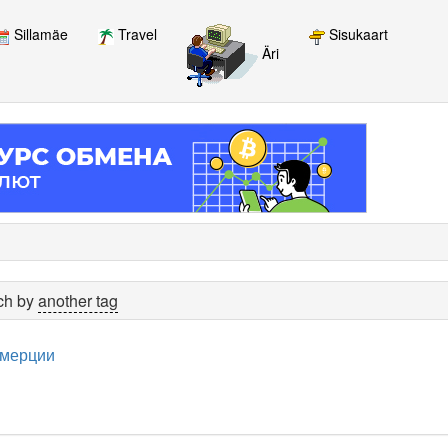
Sillamäe
Travel
Sisukaart
Äri
rch by
another tag
ммерции