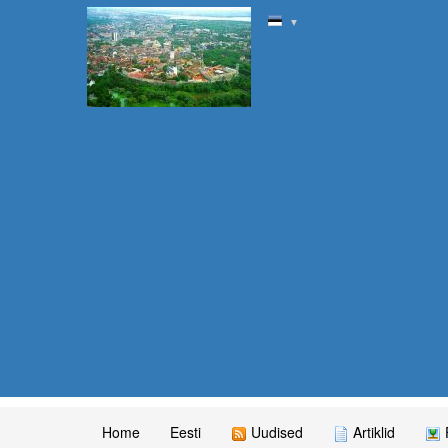
▼
Home
Eesti
Uudised
Artiklid