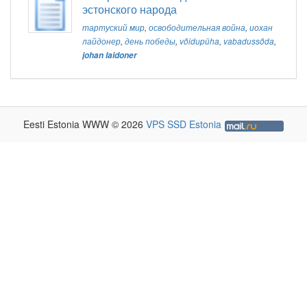
эстонского народа
тартуский мир
,
освободительная война
,
иохан
лайдонер
,
день победы
,
võidupüha
,
vabadussõda
,
johan laidoner
Eesti Estonia WWW © 2026
VPS SSD Estonia