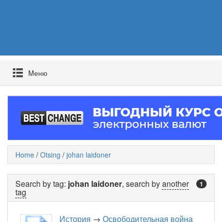
Mеню
Home
/
Otsing
/
johan laidoner
Search by tag:
johan laidoner
, search by
another
1
tag
История
→
Освободительная война