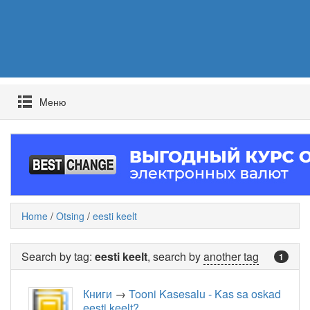
Mеню
Home
/
Otsing
/
eesti keelt
Search by tag:
eesti keelt
, search by
another tag
1
Книги
→
Tooni Kasesalu - Kas sa oskad
eesti keelt?