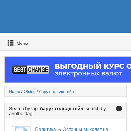
Mеню
Home
/
Otsing
/
барух гольдштейн
Search by tag:
барух гольдштейн
, search by
1
another tag
Политика
→
Эстонцы выходят на