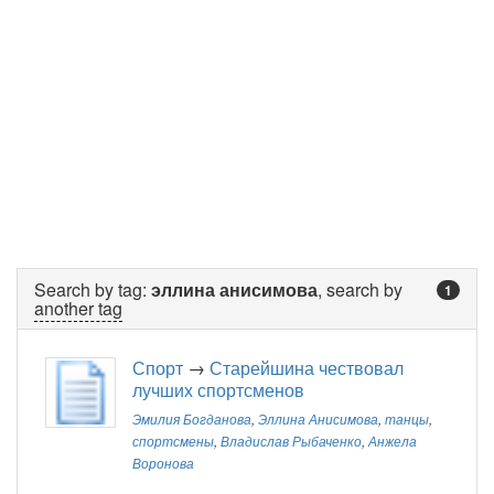
Search by tag:
эллина анисимова
, search by
1
another tag
Спорт
→
Старейшина чествовал
лучших спортсменов
Эмилия Богданова
,
Эллина Анисимова
,
танцы
,
спортсмены
,
Владислав Рыбаченко
,
Анжела
Воронова