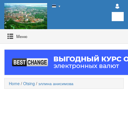
▼
Mеню
Home
/
Otsing
/
эллина анисимова